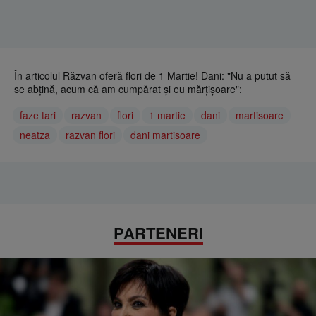
În articolul Răzvan oferă flori de 1 Martie! Dani: "Nu a putut să
se abțină, acum că am cumpărat și eu mărțișoare":
faze tari
razvan
flori
1 martie
dani
martisoare
neatza
razvan flori
dani martisoare
PARTENERI