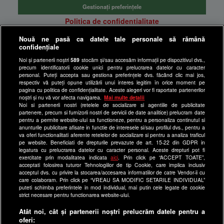
Gestionați preferințele
Politica de confidentialitate
Anunturi gratuite pe Lajumate.ro
Nouă ne pasă ca datele tale personale să rămână
confidențiale
Ultimele Stiri
Noi și partenerii noștri
589
stocăm și/sau accesăm informații pe dispozitivul dvs.,
Program Happy Channel
precum identificatorii cookie unici pentru prelucrarea datelor cu caracter
Echipa editorială
personal. Puteți accepta sau gestiona preferințele dvs. făcând clic mai jos,
respectiv vă puteți opune utilizării unui interes legitim în orice moment pe
pagina cu politica de confidențialitate. Aceste alegeri vor fi raportate partenerilor
Site-uri Antena Group
noștri și nu vă vor afecta navigarea.
Mai multe detalii
Noi si partenerii nostri (retelele de socializare si agentiile de publicitate
a1.ro
partenere, precum si furnizorii nostri de servicii de date analitice) prelucram date
pentru a permite website-ului sa functioneze, pentru a personaliza continutul si
antenastars.ro
anunturile publicitare afisate in functie de interesele si/sau profilul dvs., pentru a
as.ro
va oferi functionalitati aferente retelelor de socializare si pentru a analiza traficul
pe website. Beneficiati de drepturile prevazute de art. 15-22 din GDPR in
catine.ro
legatura cu prelucrarea datelor cu caracter personal. Aceste drepturi pot fi
exercitate prin modalitatea indicata
aici
. Prin click pe “ACCEPT TOATE”,
chefi.ro
acceptati folosirea tuturor Tehnologiilor de tip Cookie, care implica inclusiv
acceptul dvs. cu privire la stocarea/accesarea informatiilor de catre Vendor-ii cu
deparinti.ro
care colaboram. Prin click pe “VREAU SA MODIFIC SETARILE INDIVIDUAL”
puteti schimba preferintele in mod individual, mai putin cele legate de cookie
medicool.ro
strict necesare pentru functionarea website-ului.
observatornews.ro
Atât noi, cât și partenerii noștri prelucrăm datele pentru a
spynews.ro
oferi: