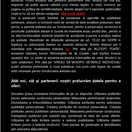
personal. Puteți accepta sau gestiona preferințele dvs. făcând clic mai jos,
respectiv vă puteți opune utilizării unui interes legitim în orice moment pe
Program Happy Channel
pagina cu politica de confidențialitate. Aceste alegeri vor fi raportate partenerilor
noștri și nu vă vor afecta navigarea.
Mai multe detalii
Echipa editorială
Noi si partenerii nostri (retelele de socializare si agentiile de publicitate
partenere, precum si furnizorii nostri de servicii de date analitice) prelucram date
Site-uri Antena Group
pentru a permite website-ului sa functioneze, pentru a personaliza continutul si
anunturile publicitare afisate in functie de interesele si/sau profilul dvs., pentru a
a1.ro
va oferi functionalitati aferente retelelor de socializare si pentru a analiza traficul
pe website. Beneficiati de drepturile prevazute de art. 15-22 din GDPR in
antenastars.ro
legatura cu prelucrarea datelor cu caracter personal. Aceste drepturi pot fi
exercitate prin modalitatea indicata
aici
. Prin click pe “ACCEPT TOATE”,
as.ro
acceptati folosirea tuturor Tehnologiilor de tip Cookie, care implica inclusiv
catine.ro
acceptul dvs. cu privire la stocarea/accesarea informatiilor de catre Vendor-ii cu
care colaboram. Prin click pe “VREAU SA MODIFIC SETARILE INDIVIDUAL”
chefi.ro
puteti schimba preferintele in mod individual, mai putin cele legate de cookie
strict necesare pentru functionarea website-ului.
deparinti.ro
Atât noi, cât și partenerii noștri prelucrăm datele pentru a
medicool.ro
oferi:
observatornews.ro
Stocarea și/sau accesarea informațiilor de pe un dispozitiv. Utilizarea profilurilor
spynews.ro
pentru selectarea conținutului personalizat. Măsurarea performanței reclamelor.
Dezvoltarea și îmbunătățirea serviciilor. Utilizarea profilurilor pentru selectarea
useit.ro
publicității personalizate. Crearea profilurilor de conținut personalizat. Crearea
profilurilor pentru publicitate personalizată. Măsurarea performanței conținutului.
retetefeldefel.ro
Înțelegerea publicului prin statistici sau combinații de date din surse diferite.
Utilizarea de date limitate pentru a selecta publicitatea. Utilizarea datelor
zutv.ro
limitate pentru a selecta conținutul. Date precise de geolocație și identificarea
Trends AntenaPLAY
prin scanarea dispozitivului.