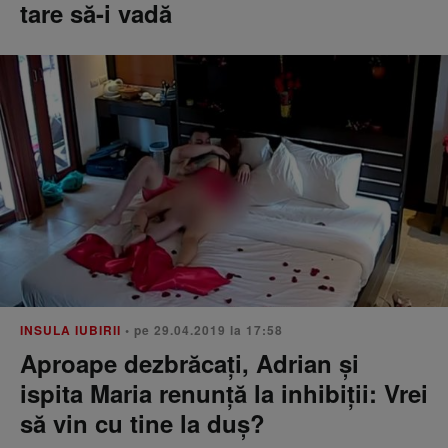
tare să-i vadă
INSULA IUBIRII
• pe 29.04.2019 la 17:58
Aproape dezbrăcați, Adrian și
ispita Maria renunță la inhibiții: Vrei
să vin cu tine la duș?