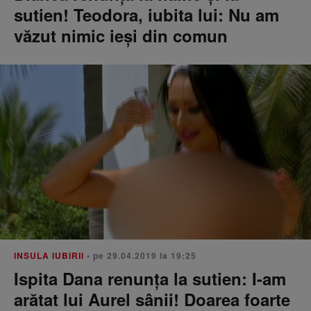
sutien! Teodora, iubita lui: Nu am
văzut nimic ieși din comun
INSULA IUBIRII
• pe 29.04.2019 la 19:25
Ispita Dana renunța la sutien: I-am
arătat lui Aurel sânii! Doarea foarte