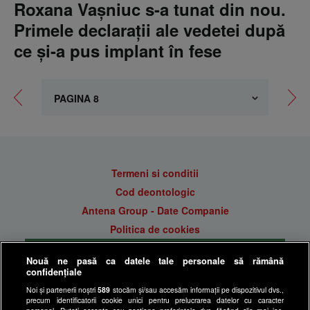
Roxana Vaşniuc s-a tunat din nou.
Primele declarații ale vedetei după
ce și-a pus implant în fese
Termeni si conditii
Cod deontologic
Antena Group - Date Companie
Politica de cookies
Gestionați preferințele
Nouă ne pasă ca datele tale personale să rămână
Politica de confidentialitate
confidențiale
Anunturi gratuite pe Lajumate.ro
Noi și partenerii noștri
589
stocăm și/sau accesăm informații pe dispozitivul dvs.,
precum identificatorii cookie unici pentru prelucrarea datelor cu caracter
Ultimele Stiri