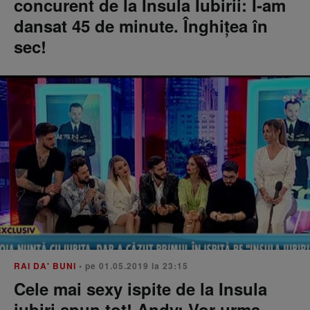
concurent de la Insula Iubirii: I-am
dansat 45 de minute. Înghițea în
sec!
RAI DA' BUNI
• pe 01.05.2019 la 23:15
Cele mai sexy ispite de la Insula
iubiri spun tot! Andy: Vor urma