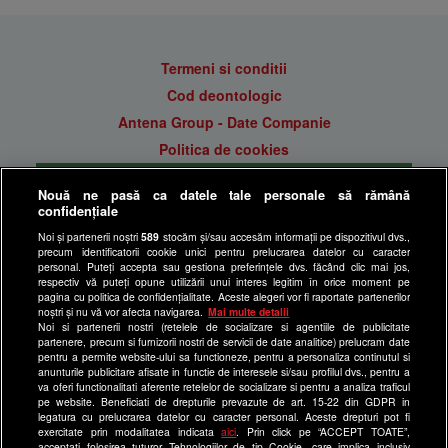
Termeni si conditii
Cod deontologic
Antena Group - Date Companie
Politica de cookies
Gestionați preferințele
Nouă ne pasă ca datele tale personale să rămână
Politica de confidentialitate
confidențiale
Anunturi gratuite pe Lajumate.ro
Noi și partenerii noștri
589
stocăm și/sau accesăm informații pe dispozitivul dvs.,
precum identificatorii cookie unici pentru prelucrarea datelor cu caracter
Ultimele Stiri
personal. Puteți accepta sau gestiona preferințele dvs. făcând clic mai jos,
respectiv vă puteți opune utilizării unui interes legitim în orice moment pe
Program Happy Channel
pagina cu politica de confidențialitate. Aceste alegeri vor fi raportate partenerilor
noștri și nu vă vor afecta navigarea.
Mai multe detalii
Echipa editorială
Noi si partenerii nostri (retelele de socializare si agentiile de publicitate
partenere, precum si furnizorii nostri de servicii de date analitice) prelucram date
Site-uri Antena Group
pentru a permite website-ului sa functioneze, pentru a personaliza continutul si
anunturile publicitare afisate in functie de interesele si/sau profilul dvs., pentru a
a1.ro
va oferi functionalitati aferente retelelor de socializare si pentru a analiza traficul
pe website. Beneficiati de drepturile prevazute de art. 15-22 din GDPR in
antenastars.ro
legatura cu prelucrarea datelor cu caracter personal. Aceste drepturi pot fi
exercitate prin modalitatea indicata
aici
. Prin click pe “ACCEPT TOATE”,
as.ro
acceptati folosirea tuturor Tehnologiilor de tip Cookie, care implica inclusiv