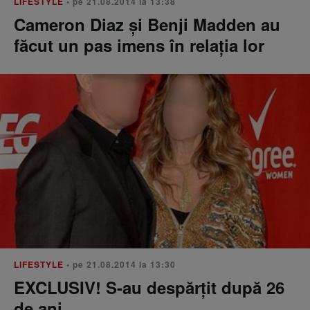
LIFESTYLE
• pe 21.08.2014 la 13:38
Cameron Diaz și Benji Madden au
făcut un pas imens în relația lor
LIFESTYLE
• pe 21.08.2014 la 13:30
EXCLUSIV! S-au despărțit după 26
de ani