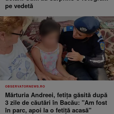
pe vedetă
OBSERVATORNEWS.RO
Mărturia Andreei, fetiţa găsită după
3 zile de căutări în Bacău: "Am fost
în parc, apoi la o fetiţă acasă"