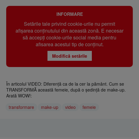
INFORMARE
Setările tale privind cookie-urile nu permit
afișarea conținutului din această zonă. E necesar
să accepți cookie-urile social media pentru
afisarea acestui tip de conținut.
Modifică setările
În articolul VIDEO: Diferență ca de la cer la pământ. Cum se
TRANSFORMĂ această femeie, după o ședință de make-up.
Arată WOW!:
transformare
make-up
video
femeie