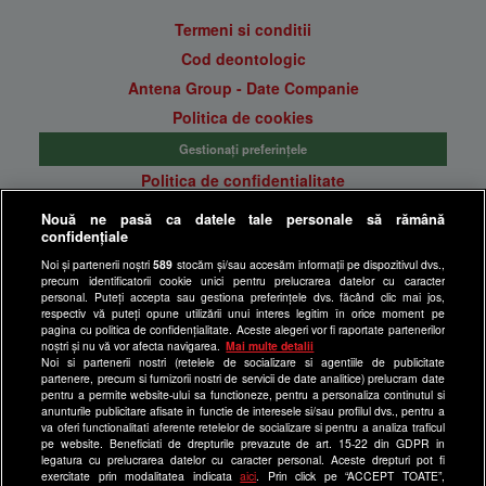
Termeni si conditii
Cod deontologic
Antena Group - Date Companie
Politica de cookies
Gestionați preferințele
Politica de confidentialitate
Anunturi gratuite pe Lajumate.ro
Nouă ne pasă ca datele tale personale să rămână
confidențiale
Ultimele Stiri
Noi și partenerii noștri
589
stocăm și/sau accesăm informații pe dispozitivul dvs.,
Program Happy Channel
precum identificatorii cookie unici pentru prelucrarea datelor cu caracter
Echipa editorială
personal. Puteți accepta sau gestiona preferințele dvs. făcând clic mai jos,
respectiv vă puteți opune utilizării unui interes legitim în orice moment pe
pagina cu politica de confidențialitate. Aceste alegeri vor fi raportate partenerilor
Site-uri Antena Group
noștri și nu vă vor afecta navigarea.
Mai multe detalii
Noi si partenerii nostri (retelele de socializare si agentiile de publicitate
a1.ro
partenere, precum si furnizorii nostri de servicii de date analitice) prelucram date
pentru a permite website-ului sa functioneze, pentru a personaliza continutul si
antenastars.ro
anunturile publicitare afisate in functie de interesele si/sau profilul dvs., pentru a
as.ro
va oferi functionalitati aferente retelelor de socializare si pentru a analiza traficul
pe website. Beneficiati de drepturile prevazute de art. 15-22 din GDPR in
catine.ro
legatura cu prelucrarea datelor cu caracter personal. Aceste drepturi pot fi
exercitate prin modalitatea indicata
aici
. Prin click pe “ACCEPT TOATE”,
chefi.ro