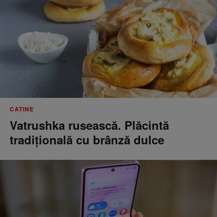
CATINE
Vatrushka rusească. Plăcintă
tradițională cu brânză dulce