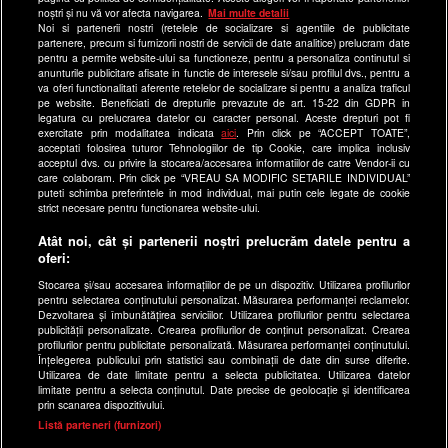
Site-uri Antena Group
noștri și nu vă vor afecta navigarea.
Mai multe detalii
Noi si partenerii nostri (retelele de socializare si agentiile de publicitate
a1.ro
partenere, precum si furnizorii nostri de servicii de date analitice) prelucram date
pentru a permite website-ului sa functioneze, pentru a personaliza continutul si
antenastars.ro
anunturile publicitare afisate in functie de interesele si/sau profilul dvs., pentru a
as.ro
va oferi functionalitati aferente retelelor de socializare si pentru a analiza traficul
pe website. Beneficiati de drepturile prevazute de art. 15-22 din GDPR in
catine.ro
legatura cu prelucrarea datelor cu caracter personal. Aceste drepturi pot fi
exercitate prin modalitatea indicata
aici
. Prin click pe “ACCEPT TOATE”,
chefi.ro
acceptati folosirea tuturor Tehnologiilor de tip Cookie, care implica inclusiv
acceptul dvs. cu privire la stocarea/accesarea informatiilor de catre Vendor-ii cu
deparinti.ro
care colaboram. Prin click pe “VREAU SA MODIFIC SETARILE INDIVIDUAL”
puteti schimba preferintele in mod individual, mai putin cele legate de cookie
medicool.ro
strict necesare pentru functionarea website-ului.
observatornews.ro
Atât noi, cât și partenerii noștri prelucrăm datele pentru a
spynews.ro
oferi:
useit.ro
Stocarea și/sau accesarea informațiilor de pe un dispozitiv. Utilizarea profilurilor
pentru selectarea conținutului personalizat. Măsurarea performanței reclamelor.
retetefeldefel.ro
Dezvoltarea și îmbunătățirea serviciilor. Utilizarea profilurilor pentru selectarea
zutv.ro
publicității personalizate. Crearea profilurilor de conținut personalizat. Crearea
profilurilor pentru publicitate personalizată. Măsurarea performanței conținutului.
Trends AntenaPLAY
Înțelegerea publicului prin statistici sau combinații de date din surse diferite.
Utilizarea de date limitate pentru a selecta publicitatea. Utilizarea datelor
AntenaPLAY
limitate pentru a selecta conținutul. Date precise de geolocație și identificarea
prin scanarea dispozitivului.
x
Listă parteneri (furnizori)
Acest site este creat si administrat de Digital Antena Group.
Toate drepturile rezervate.