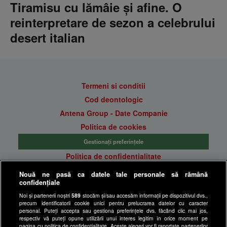
Tiramisu cu lămâie și afine. O
reinterpretare de sezon a celebrului
desert italian
Termeni si conditii
Cod deontologic
Antena Group - Date Companie
Politica de cookies
Gestionați preferințele
Politica de confidentialitate
Anunturi gratuite pe Lajumate.ro
Nouă ne pasă ca datele tale personale să rămână
confidențiale
Ultimele Stiri
Noi și partenerii noștri
589
stocăm și/sau accesăm informații pe dispozitivul dvs.,
Program Happy Channel
precum identificatorii cookie unici pentru prelucrarea datelor cu caracter
Echipa editorială
personal. Puteți accepta sau gestiona preferințele dvs. făcând clic mai jos,
respectiv vă puteți opune utilizării unui interes legitim în orice moment pe
pagina cu politica de confidențialitate. Aceste alegeri vor fi raportate partenerilor