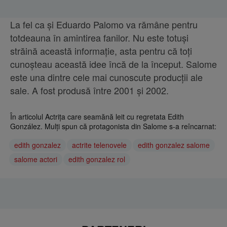
La fel ca și Eduardo Palomo va rămâne pentru
totdeauna în amintirea fanilor. Nu este totuși
străină această informație, asta pentru că toți
cunoșteau această idee încă de la început. Salome
este una dintre cele mai cunoscute producții ale
sale. A fost produsă între 2001 și 2002.
În articolul Actrița care seamănă leit cu regretata Edith
González. Mulți spun că protagonista din Salome s-a reîncarnat:
edith gonzalez
actrite telenovele
edith gonzalez salome
salome actori
edith gonzalez rol