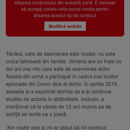
afișarea conținutului din această zonă. E necesar
să accepți cookie-urile social media pentru
afisarea acestui tip de conținut.
Modifică setările
Tânăra, care de asemenea este model, nu este
unica faimoasă din familie. Ximena are un frate cu
doi ani mai mic care este de asemenea actor.
Acesta din urmă a participat în cadrul mai multor
episoade din Como dice el dicho. În aprilie 2019,
aceasta și-a exprimat dorința de a-și continua
studiile de actorie în străinătate. Inclusiv, a
menționat că la vârsta de 12 ani munca sa de
actriță se simte ca o joacă.
“Am multe vise și mi-ar plăca să-mi continui