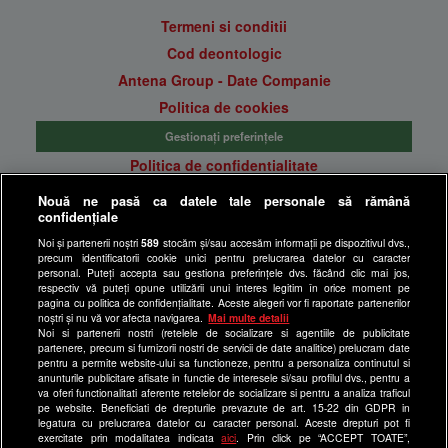
Termeni si conditii
Cod deontologic
Antena Group - Date Companie
Politica de cookies
Gestionați preferințele
Politica de confidentialitate
Anunturi gratuite pe Lajumate.ro
Nouă ne pasă ca datele tale personale să rămână
confidențiale
Ultimele Stiri
Noi și partenerii noștri
589
stocăm și/sau accesăm informații pe dispozitivul dvs.,
Program Happy Channel
precum identificatorii cookie unici pentru prelucrarea datelor cu caracter
Echipa editorială
personal. Puteți accepta sau gestiona preferințele dvs. făcând clic mai jos,
respectiv vă puteți opune utilizării unui interes legitim în orice moment pe
pagina cu politica de confidențialitate. Aceste alegeri vor fi raportate partenerilor
Site-uri Antena Group
noștri și nu vă vor afecta navigarea.
Mai multe detalii
Noi si partenerii nostri (retelele de socializare si agentiile de publicitate
a1.ro
partenere, precum si furnizorii nostri de servicii de date analitice) prelucram date
pentru a permite website-ului sa functioneze, pentru a personaliza continutul si
antenastars.ro
anunturile publicitare afisate in functie de interesele si/sau profilul dvs., pentru a
as.ro
va oferi functionalitati aferente retelelor de socializare si pentru a analiza traficul
pe website. Beneficiati de drepturile prevazute de art. 15-22 din GDPR in
catine.ro
legatura cu prelucrarea datelor cu caracter personal. Aceste drepturi pot fi
exercitate prin modalitatea indicata
aici
. Prin click pe “ACCEPT TOATE”,
chefi.ro