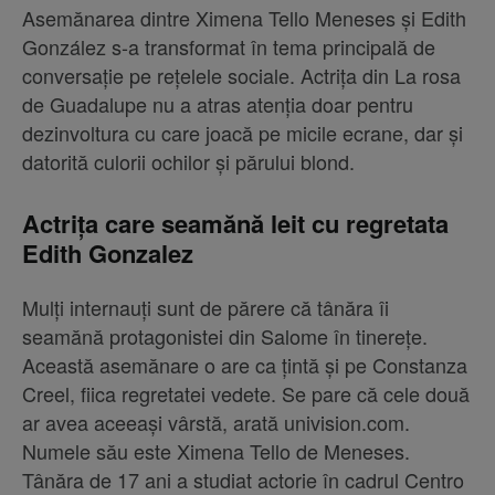
Asemănarea dintre Ximena Tello Meneses și Edith
González s-a transformat în tema principală de
conversație pe rețelele sociale. Actrița din La rosa
de Guadalupe nu a atras atenția doar pentru
dezinvoltura cu care joacă pe micile ecrane, dar și
datorită culorii ochilor și părului blond.
Actrița care seamănă leit cu regretata
Edith Gonzalez
Mulți internauți sunt de părere că tânăra îi
seamănă protagonistei din Salome în tinerețe.
Această asemănare o are ca țintă și pe Constanza
Creel, fiica regretatei vedete. Se pare că cele două
ar avea aceeași vârstă, arată univision.com.
Numele său este Ximena Tello de Meneses.
Tânăra de 17 ani a studiat actorie în cadrul Centro