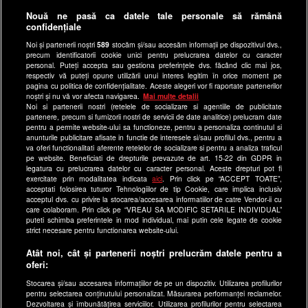
Anunturi gratuite pe Lajumate.ro
Nouă ne pasă ca datele tale personale să rămână
confidențiale
Ultimele Stiri
Noi și partenerii noștri
589
stocăm și/sau accesăm informații pe dispozitivul dvs.,
Program Happy Channel
precum identificatorii cookie unici pentru prelucrarea datelor cu caracter
Echipa editorială
personal. Puteți accepta sau gestiona preferințele dvs. făcând clic mai jos,
respectiv vă puteți opune utilizării unui interes legitim în orice moment pe
pagina cu politica de confidențialitate. Aceste alegeri vor fi raportate partenerilor
Site-uri Antena Group
noștri și nu vă vor afecta navigarea.
Mai multe detalii
Noi si partenerii nostri (retelele de socializare si agentiile de publicitate
a1.ro
partenere, precum si furnizorii nostri de servicii de date analitice) prelucram date
pentru a permite website-ului sa functioneze, pentru a personaliza continutul si
antenastars.ro
anunturile publicitare afisate in functie de interesele si/sau profilul dvs., pentru a
as.ro
va oferi functionalitati aferente retelelor de socializare si pentru a analiza traficul
pe website. Beneficiati de drepturile prevazute de art. 15-22 din GDPR in
catine.ro
legatura cu prelucrarea datelor cu caracter personal. Aceste drepturi pot fi
exercitate prin modalitatea indicata
aici
. Prin click pe “ACCEPT TOATE”,
chefi.ro
acceptati folosirea tuturor Tehnologiilor de tip Cookie, care implica inclusiv
acceptul dvs. cu privire la stocarea/accesarea informatiilor de catre Vendor-ii cu
deparinti.ro
care colaboram. Prin click pe “VREAU SA MODIFIC SETARILE INDIVIDUAL”
puteti schimba preferintele in mod individual, mai putin cele legate de cookie
medicool.ro
strict necesare pentru functionarea website-ului.
observatornews.ro
Atât noi, cât și partenerii noștri prelucrăm datele pentru a
spynews.ro
oferi:
useit.ro
Stocarea și/sau accesarea informațiilor de pe un dispozitiv. Utilizarea profilurilor
pentru selectarea conținutului personalizat. Măsurarea performanței reclamelor.
retetefeldefel.ro
Dezvoltarea și îmbunătățirea serviciilor. Utilizarea profilurilor pentru selectarea