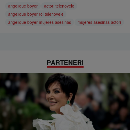
angelique boyer
actori telenovele
angelique boyer rol telenovele
angelique boyer mujeres asesinas
mujeres asesinas actori
PARTENERI