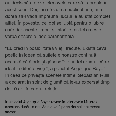
au decis să creeze telenovele care să-i apropie în
acest sens. Deși au crezut că publicul nu-și mai
dorea să-i vadă împreună, lucrurile au stat complet
altfel. În poveste, cei doi se luptă pentru o iubire
care depășește timpul și istoriile, astfel că este
vorba despre o idee paranormală.
“Eu cred în posibilitatea vieții trecute. Există ceva
poetic în ideea că sufletele noastre continuă
această călătorie și găsesc într-un fel drumul către
ideal în diferite vieți.”, a punctat Angelique Boyer.
În ceea ce privește scenele intime, Sebastian Rulli
a declarat în spirit de glumă că le-au expersat timp
de 10 ani în cadrul relației.
În articolul Angelique Boyer revine în telenovela Mujeres
asesinas după 15 ani. Actrița va fi parte din cel mai recent
sezon: