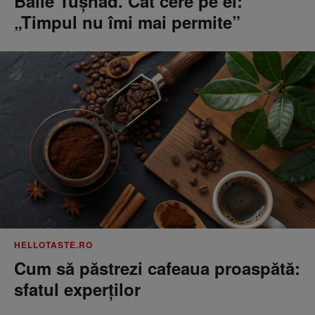
Băile Tușnad. Cât cere pe el:
„Timpul nu îmi mai permite”
HELLOTASTE.RO
Cum să păstrezi cafeaua proaspătă:
sfatul experților