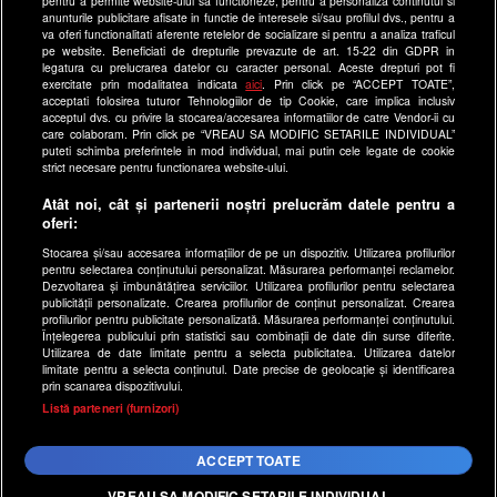
pentru a permite website-ului sa functioneze, pentru a personaliza continutul si
antenastars.ro
anunturile publicitare afisate in functie de interesele si/sau profilul dvs., pentru a
as.ro
va oferi functionalitati aferente retelelor de socializare si pentru a analiza traficul
pe website. Beneficiati de drepturile prevazute de art. 15-22 din GDPR in
catine.ro
legatura cu prelucrarea datelor cu caracter personal. Aceste drepturi pot fi
exercitate prin modalitatea indicata
aici
. Prin click pe “ACCEPT TOATE”,
chefi.ro
acceptati folosirea tuturor Tehnologiilor de tip Cookie, care implica inclusiv
acceptul dvs. cu privire la stocarea/accesarea informatiilor de catre Vendor-ii cu
deparinti.ro
care colaboram. Prin click pe “VREAU SA MODIFIC SETARILE INDIVIDUAL”
puteti schimba preferintele in mod individual, mai putin cele legate de cookie
medicool.ro
strict necesare pentru functionarea website-ului.
observatornews.ro
Atât noi, cât și partenerii noștri prelucrăm datele pentru a
spynews.ro
oferi:
useit.ro
Stocarea și/sau accesarea informațiilor de pe un dispozitiv. Utilizarea profilurilor
pentru selectarea conținutului personalizat. Măsurarea performanței reclamelor.
retetefeldefel.ro
Dezvoltarea și îmbunătățirea serviciilor. Utilizarea profilurilor pentru selectarea
zutv.ro
publicității personalizate. Crearea profilurilor de conținut personalizat. Crearea
profilurilor pentru publicitate personalizată. Măsurarea performanței conținutului.
Trends AntenaPLAY
Înțelegerea publicului prin statistici sau combinații de date din surse diferite.
Utilizarea de date limitate pentru a selecta publicitatea. Utilizarea datelor
AntenaPLAY
limitate pentru a selecta conținutul. Date precise de geolocație și identificarea
prin scanarea dispozitivului.
x
Listă parteneri (furnizori)
Acest site este creat si administrat de Digital Antena Group.
Toate drepturile rezervate.
ACCEPT TOATE
VREAU SA MODIFIC SETARILE INDIVIDUAL