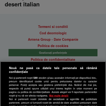
desert italian
Termeni si conditii
Cod deontologic
Antena Group - Date Companie
Politica de cookies
Gestionați preferințele
Politica de confidentialitate
Anunturi gratuite pe Lajumate.ro
Nouă ne pasă ca datele tale personale să rămână
confidențiale
Ultimele Stiri
Noi și partenerii noștri
589
stocăm și/sau accesăm informații pe dispozitivul dvs.,
Program Happy Channel
precum identificatorii cookie unici pentru prelucrarea datelor cu caracter
Echipa editorială
personal. Puteți accepta sau gestiona preferințele dvs. făcând clic mai jos,
respectiv vă puteți opune utilizării unui interes legitim în orice moment pe
pagina cu politica de confidențialitate. Aceste alegeri vor fi raportate partenerilor
Site-uri Antena Group
noștri și nu vă vor afecta navigarea.
Mai multe detalii
Noi si partenerii nostri (retelele de socializare si agentiile de publicitate
a1.ro
partenere, precum si furnizorii nostri de servicii de date analitice) prelucram date