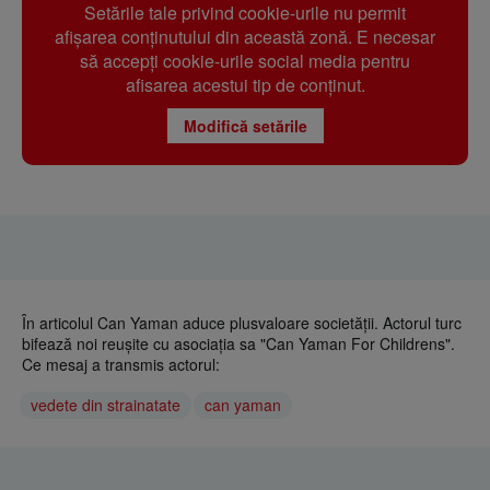
Setările tale privind cookie-urile nu permit
afișarea conținutului din această zonă. E necesar
să accepți cookie-urile social media pentru
afisarea acestui tip de conținut.
Modifică setările
În articolul Can Yaman aduce plusvaloare societății. Actorul turc
bifează noi reușite cu asociația sa "Can Yaman For Childrens".
Ce mesaj a transmis actorul:
vedete din strainatate
can yaman