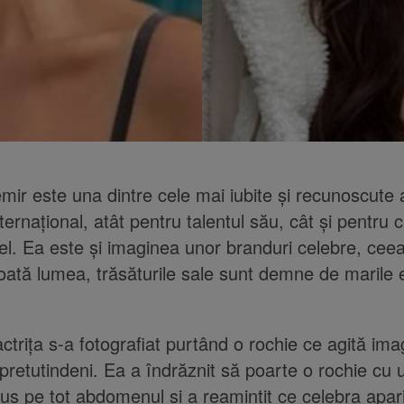
r este una dintre cele mai iubite și recunoscute a
nternațional, atât pentru talentul său, cât și pentru ca
l. Ea este și imaginea unor branduri celebre, cee
toată lumea, trăsăturile sale sunt demne de marile 
ctrița s-a fotografiat purtând o rochie ce agită ima
pretutindeni. Ea a îndrăznit să poarte o rochie cu 
uș pe tot abdomenul și a reamintit ce celebra apari