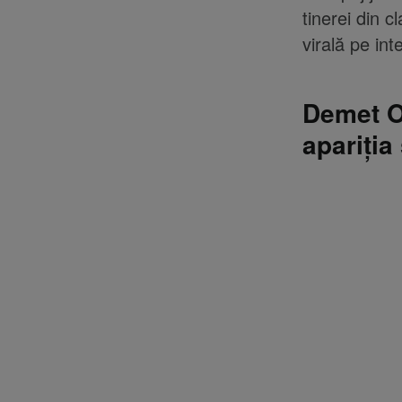
tinerei din c
virală pe int
Demet Oz
apariția