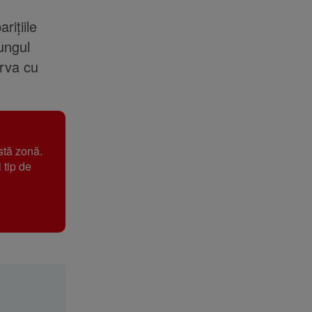
ițiile
lungul
erva cu
stă zonă.
 tip de