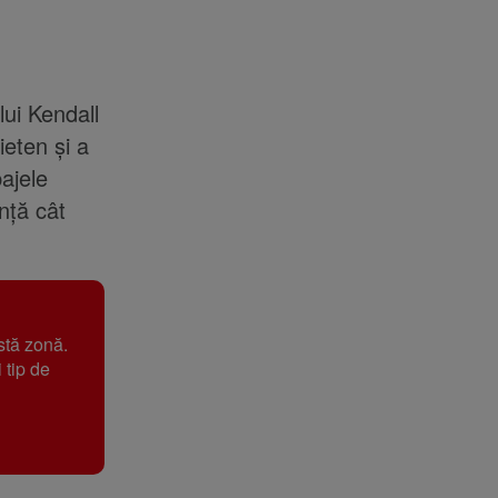
lui Kendall
ieten și a
ajele
nță cât
stă zonă.
 tip de