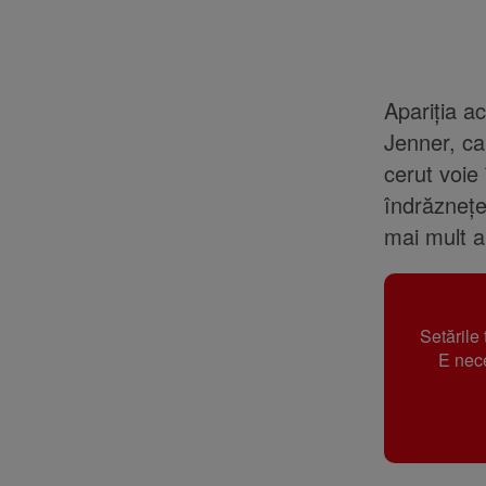
Apariția a
Jenner, ca
cerut voie
îndrăznețe
mai mult 
Setările
E nece