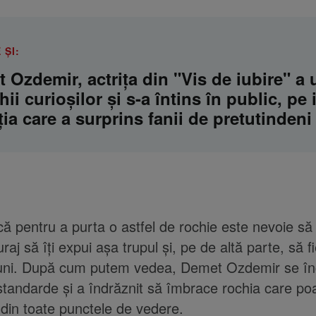
 ȘI:
 Ozdemir, actrița din "Vis de iubire" a u
ii curioșilor și s-a întins în public, pe 
ția care a surprins fanii de pretutindeni
că pentru a purta o astfel de rochie este nevoie să 
uraj să îți expui așa trupul și, pe de altă parte, să fi
iuni. După cum putem vedea, Demet Ozdemir se î
standarde și a îndrăznit să îmbrace rochia care poa
din toate punctele de vedere.