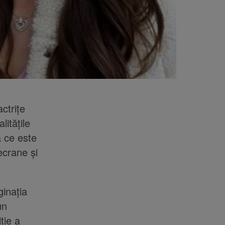
ctrițe
litățile
a ce este
ecrane și
ginația
un
ție a