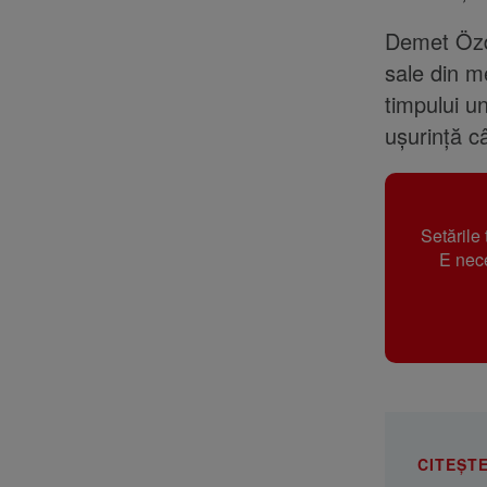
Demet Özde
sale din me
timpului u
ușurință c
Setările
E nece
CITEȘTE