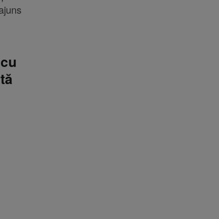
 ajuns
 cu
tă