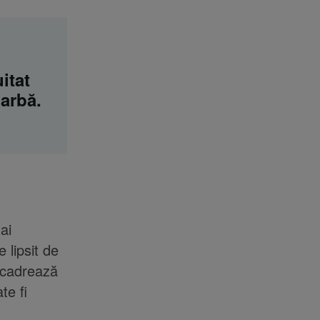
itat
iarbă.
ai
e lipsit de
ncadrează
te fi