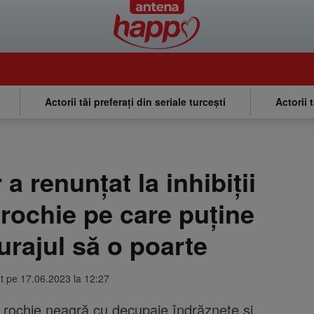
Actorii tăi preferați din seriale turcești
Actorii 
 renunțat la inhibiții
 rochie pe care puține
urajul să o poarte
at pe 17.06.2023 la 12:27
rochie neagră cu decupaje îndrăznețe și