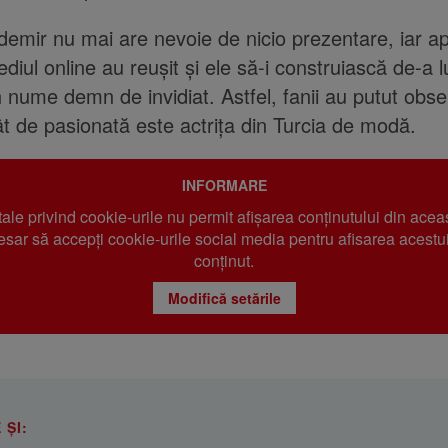
mir nu mai are nevoie de nicio prezentare, iar apar
diul online au reușit și ele să-i construiască de-a 
n nume demn de invidiat. Astfel, fanii au putut obs
ât de pasionată este actrița din Turcia de modă.
INFORMARE
 tale privind cookie-urile nu permit afișarea conținutului din acea
sar să accepți cookie-urile social media pentru afisarea acestui
conținut.
Modifică setările
 ȘI: