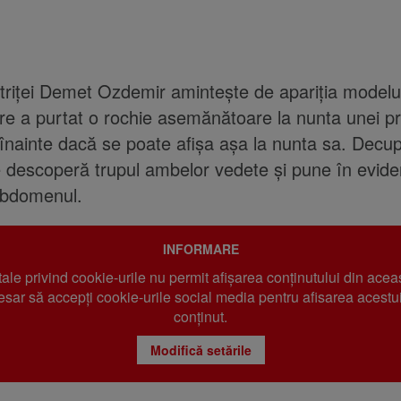
ctriței Demet Ozdemir amintește de apariția modelu
re a purtat o rochie asemănătoare la nunta unei pr
 înainte dacă se poate afișa așa la nunta sa. Decup
 descoperă trupul ambelor vedete și pune în evide
abdomenul.
INFORMARE
 tale privind cookie-urile nu permit afișarea conținutului din acea
sar să accepți cookie-urile social media pentru afisarea acestui
conținut.
Modifică setările