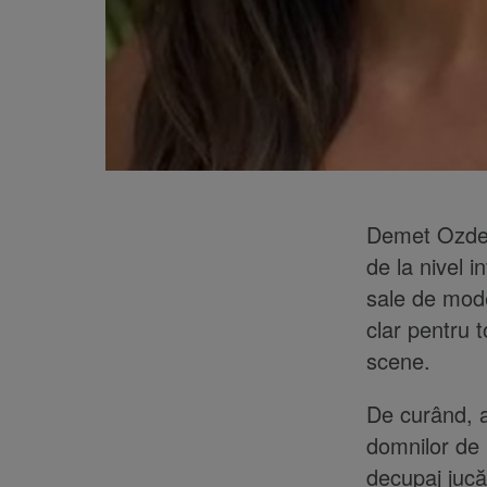
Demet Ozdemi
de la nivel i
sale de mode
clar pentru 
scene.
De curând, a
domnilor de 
decupaj jucă