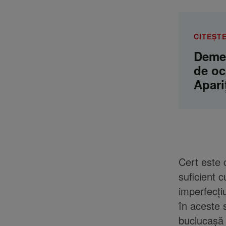
CITEȘTE
Demet
de och
Apari
Cert este 
suficient c
imperfecț
în aceste 
buclucașă 