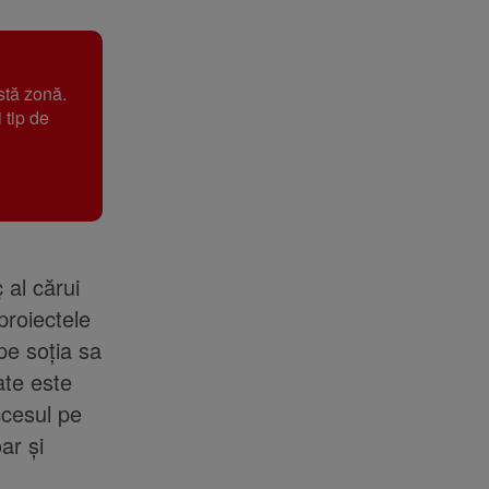
stă zonă.
 tip de
 al cărui
proiectele
pe soția sa
ate este
ccesul pe
ar și