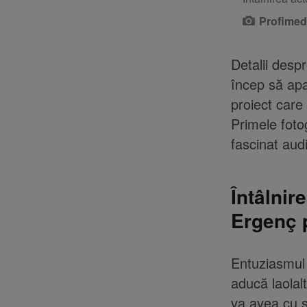
Profimed
Detalii desp
încep să apa
proiect care
Primele foto
fascinat aud
Întâlnir
Ergenç p
Entuziasmul î
aducă laolal
va avea cu s