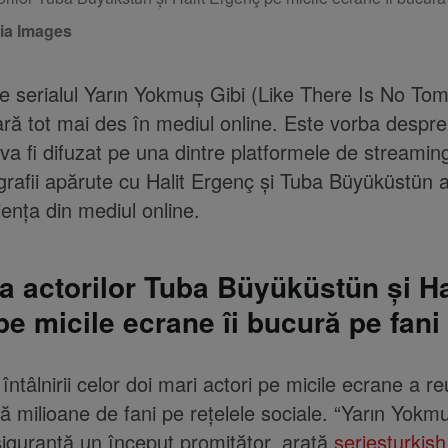
ia Images
re serialul Yarın Yokmuş Gibi (Like There Is No To
ră tot mai des în mediul online. Este vorba despre
 va fi difuzat pe una dintre platformele de streamin
grafii apărute cu Halit Ergenç și Tuba Büyüküstün 
iența din mediul online.
ea actorilor Tuba Büyüküstün și Ha
e micile ecrane îi bucură pe fani
ntâlnirii celor doi mari actori pe micile ecrane a re
tă milioane de fani pe rețelele sociale. “Yarın Yokm
iguranță un început promițător, arată
seriesturkis