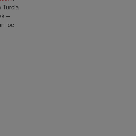
 Turcia
şk –
un loc