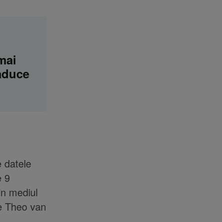
mai
 aduce
e datele
e 9
în mediul
de Theo van