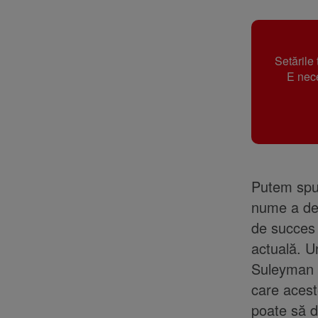
Setările
E nece
Putem spun
nume a depă
de succes 
actuală. Un
Suleyman M
care acest
poate să d