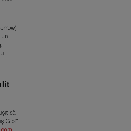
morrow)
 un
g.
au
lit
ușit să
uş Gibi”
h.com
.