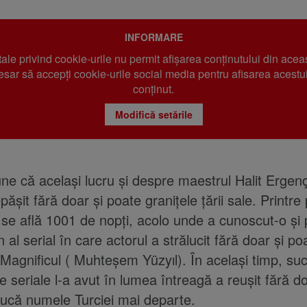
INFORMARE
 tale privind cookie-urile nu permit afișarea conținutului din acea
sar să accepți cookie-urile social media pentru afisarea acestui
conținut.
Modifică setările
e că același lucru și despre maestrul Halit Ergenç
șit fără doar și poate granițele țării sale. Printre 
se află 1001 de nopți, acolo unde a cunoscut-o și 
 al serial în care actorul a strălucit fără doar și po
agnificul ( Muhteşem Yüzyıl). În același timp, su
e seriale l-a avut în lumea întreagă a reușit fără do
ucă numele Turciei mai departe.