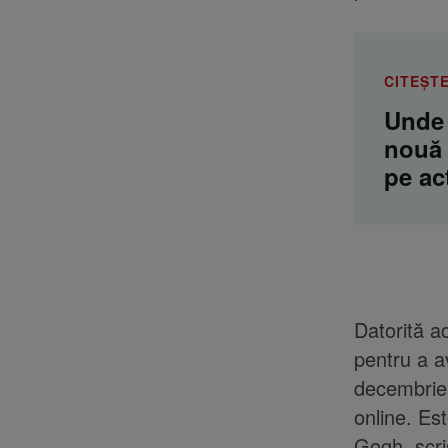
CITEȘTE
Unde 
nouă 
pe act
Datorită a
pentru a a
decembrie 
online. Es
Gogh, scri