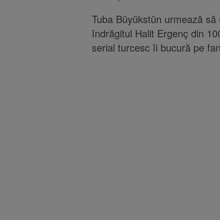
Tuba Büyükstün urmează să re
îndrăgitul Halit Ergenç din 10
serial turcesc îi bucură pe fan