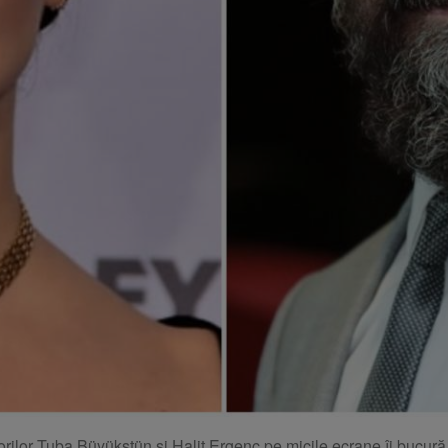
torilor Tuba Büyükstün și Halit Ergenç pe micile ecrane îi bucură