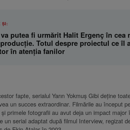
 ȘI:
va putea fi urmărit Halit Ergenç în cea 
producție. Totul despre proiectul ce îl
or în atenția fanilor
cestor fapte, serialul Yarın Yokmuş Gibi deține toat
vea un succes extraordinar. Filmările au început p
și primele fotografii au avut deja un impact major 
te un serial adaptat după filmul Interview, regizat 
s de Ekin Atalar în 2003.