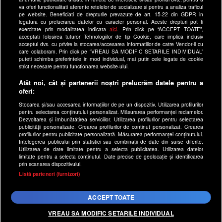
as.ro
va oferi functionalitati aferente retelelor de socializare si pentru a analiza traficul
pe website. Beneficiati de drepturile prevazute de art. 15-22 din GDPR in
catine.ro
legatura cu prelucrarea datelor cu caracter personal. Aceste drepturi pot fi
exercitate prin modalitatea indicata
aici
. Prin click pe “ACCEPT TOATE”,
chefi.ro
acceptati folosirea tuturor Tehnologiilor de tip Cookie, care implica inclusiv
acceptul dvs. cu privire la stocarea/accesarea informatiilor de catre Vendor-ii cu
deparinti.ro
care colaboram. Prin click pe “VREAU SA MODIFIC SETARILE INDIVIDUAL”
puteti schimba preferintele in mod individual, mai putin cele legate de cookie
medicool.ro
strict necesare pentru functionarea website-ului.
observatornews.ro
Atât noi, cât și partenerii noștri prelucrăm datele pentru a
spynews.ro
oferi:
useit.ro
Stocarea și/sau accesarea informațiilor de pe un dispozitiv. Utilizarea profilurilor
pentru selectarea conținutului personalizat. Măsurarea performanței reclamelor.
retetefeldefel.ro
Dezvoltarea și îmbunătățirea serviciilor. Utilizarea profilurilor pentru selectarea
zutv.ro
publicității personalizate. Crearea profilurilor de conținut personalizat. Crearea
profilurilor pentru publicitate personalizată. Măsurarea performanței conținutului.
Trends AntenaPLAY
Înțelegerea publicului prin statistici sau combinații de date din surse diferite.
Utilizarea de date limitate pentru a selecta publicitatea. Utilizarea datelor
AntenaPLAY
limitate pentru a selecta conținutul. Date precise de geolocație și identificarea
prin scanarea dispozitivului.
x
Listă parteneri (furnizori)
Acest site este creat si administrat de Digital Antena Group.
Toate drepturile rezervate.
ACCEPT TOATE
VREAU SA MODIFIC SETARILE INDIVIDUAL
SHARE PE FACEBOOK
SHARE PE WHATSAPP