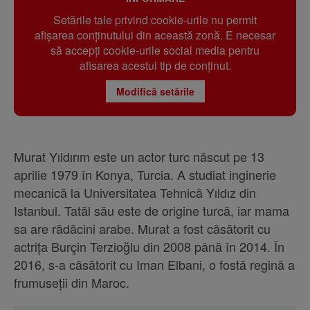
Setările tale privind cookie-urile nu permit
afișarea conținutului din această zonă. E necesar
să accepți cookie-urile social media pentru
afisarea acestui tip de conținut.
Modifică setările
Murat Yıldırım este un actor turc născut pe 13
aprilie 1979 în Konya, Turcia. A studiat inginerie
mecanică la Universitatea Tehnică Yıldız din
Istanbul. Tatăl său este de origine turcă, iar mama
sa are rădăcini arabe. Murat a fost căsătorit cu
actrița Burçin Terzioğlu din 2008 până în 2014. În
2016, s-a căsătorit cu Iman Elbani, o fostă regină a
frumuseții din Maroc.