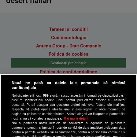
desert italian
Termeni si conditii
Cod deontologic
Antena Group - Date Companie
Politica de cookies
Gestionați preferințele
Politica de confidentialitate
Anunturi gratuite pe Lajumate.ro
Nouă ne pasă ca datele tale personale să rămână
confidențiale
Ultimele Stiri
Noi și partenerii noștri
589
stocăm și/sau accesăm informații pe dispozitivul dvs.,
Program Happy Channel
precum identificatorii cookie unici pentru prelucrarea datelor cu caracter
Echipa editorială
personal. Puteți accepta sau gestiona preferințele dvs. făcând clic mai jos,
respectiv vă puteți opune utilizării unui interes legitim în orice moment pe
pagina cu politica de confidențialitate. Aceste alegeri vor fi raportate partenerilor
Site-uri Antena Group
noștri și nu vă vor afecta navigarea.
Mai multe detalii
Noi si partenerii nostri (retelele de socializare si agentiile de publicitate
a1.ro
partenere, precum si furnizorii nostri de servicii de date analitice) prelucram date
pentru a permite website-ului sa functioneze, pentru a personaliza continutul si
antenastars.ro
anunturile publicitare afisate in functie de interesele si/sau profilul dvs., pentru a