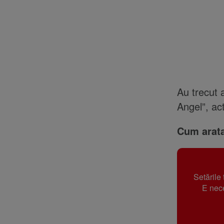
Au trecut 
Angel”, ac
Cum arata
Setările
E nece