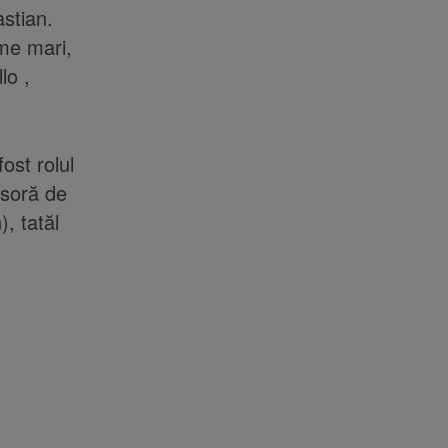
stian.
ume mari,
lo ,
ost rolul
 soră de
, tatăl