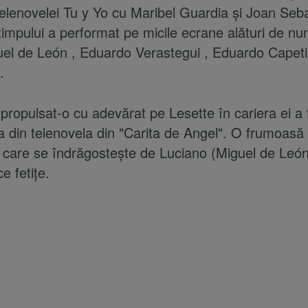
telenovelei Tu y Yo cu Maribel Guardia și Joan Seba
timpului a performat pe micile ecrane alături de n
l de León , Eduardo Verastegui , Eduardo Capetil
.
 propulsat-o cu adevărat pe Lesette în cariera ei a f
lia din telenovela din "Carita de Angel". O frumoasă
 care se îndrăgostește de Luciano (Miguel de León)
e fetițe.