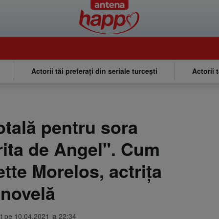
Actorii tăi preferați din seriale turcești
Actorii 
otală pentru sora
rita de Angel". Cum
tte Morelos, actrița
enovelă
at pe 10.04.2021 la 22:34