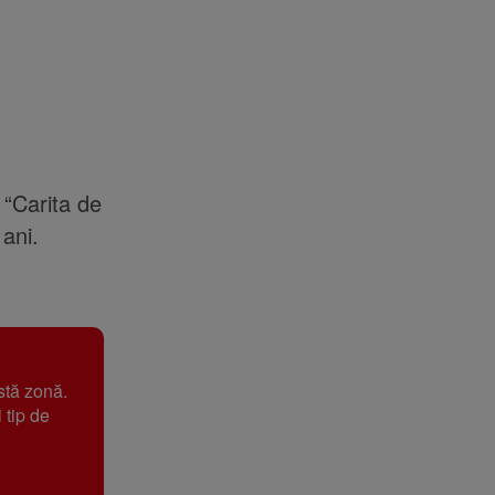
 “Carita de
ani.
stă zonă.
 tip de