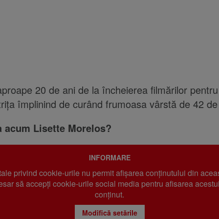
aproape 20 de ani de la încheierea filmărilor pentru
trița împlinind de curând frumoasa vârstă de 42 de 
 acum Lisette Morelos?
INFORMARE
 tale privind cookie-urile nu permit afișarea conținutului din acea
sar să accepți cookie-urile social media pentru afisarea acestui
conținut.
Modifică setările