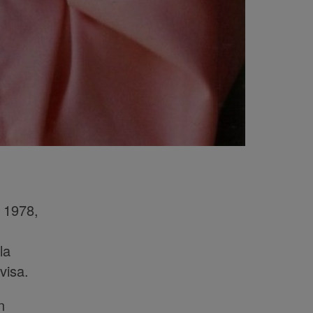
 1978,
la
visa.
n