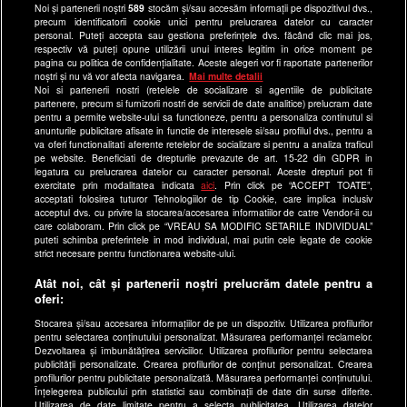
Noi și partenerii noștri
589
stocăm și/sau accesăm informații pe dispozitivul dvs.,
Program Happy Channel
precum identificatorii cookie unici pentru prelucrarea datelor cu caracter
Echipa editorială
personal. Puteți accepta sau gestiona preferințele dvs. făcând clic mai jos,
respectiv vă puteți opune utilizării unui interes legitim în orice moment pe
pagina cu politica de confidențialitate. Aceste alegeri vor fi raportate partenerilor
Site-uri Antena Group
noștri și nu vă vor afecta navigarea.
Mai multe detalii
Noi si partenerii nostri (retelele de socializare si agentiile de publicitate
a1.ro
partenere, precum si furnizorii nostri de servicii de date analitice) prelucram date
pentru a permite website-ului sa functioneze, pentru a personaliza continutul si
antenastars.ro
anunturile publicitare afisate in functie de interesele si/sau profilul dvs., pentru a
as.ro
va oferi functionalitati aferente retelelor de socializare si pentru a analiza traficul
pe website. Beneficiati de drepturile prevazute de art. 15-22 din GDPR in
catine.ro
legatura cu prelucrarea datelor cu caracter personal. Aceste drepturi pot fi
exercitate prin modalitatea indicata
aici
. Prin click pe “ACCEPT TOATE”,
chefi.ro
acceptati folosirea tuturor Tehnologiilor de tip Cookie, care implica inclusiv
acceptul dvs. cu privire la stocarea/accesarea informatiilor de catre Vendor-ii cu
deparinti.ro
care colaboram. Prin click pe “VREAU SA MODIFIC SETARILE INDIVIDUAL”
puteti schimba preferintele in mod individual, mai putin cele legate de cookie
medicool.ro
strict necesare pentru functionarea website-ului.
observatornews.ro
Atât noi, cât și partenerii noștri prelucrăm datele pentru a
spynews.ro
oferi:
useit.ro
Stocarea și/sau accesarea informațiilor de pe un dispozitiv. Utilizarea profilurilor
pentru selectarea conținutului personalizat. Măsurarea performanței reclamelor.
retetefeldefel.ro
Dezvoltarea și îmbunătățirea serviciilor. Utilizarea profilurilor pentru selectarea
zutv.ro
publicității personalizate. Crearea profilurilor de conținut personalizat. Crearea
profilurilor pentru publicitate personalizată. Măsurarea performanței conținutului.
Trends AntenaPLAY
Înțelegerea publicului prin statistici sau combinații de date din surse diferite.
Utilizarea de date limitate pentru a selecta publicitatea. Utilizarea datelor