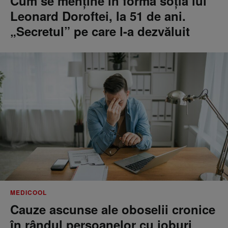
Cum se menţine în formă soţia lui
Leonard Doroftei, la 51 de ani.
„Secretul” pe care l-a dezvăluit
MEDICOOL
Cauze ascunse ale oboselii cronice
în rândul persoanelor cu joburi