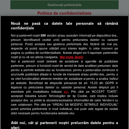
Gestionați preferințele
Politica de confidentialitate
Anunturi gratuite pe Lajumate.ro
Nouă ne pasă ca datele tale personale să rămână
confidențiale
Ultimele Stiri
Noi și partenerii noștri
589
stocăm și/sau accesăm informații pe dispozitivul dvs.,
Program Happy Channel
precum identificatorii cookie unici pentru prelucrarea datelor cu caracter
Echipa editorială
personal. Puteți accepta sau gestiona preferințele dvs. făcând clic mai jos,
respectiv vă puteți opune utilizării unui interes legitim în orice moment pe
pagina cu politica de confidențialitate. Aceste alegeri vor fi raportate partenerilor
Site-uri Antena Group
noștri și nu vă vor afecta navigarea.
Mai multe detalii
Noi si partenerii nostri (retelele de socializare si agentiile de publicitate
a1.ro
partenere, precum si furnizorii nostri de servicii de date analitice) prelucram date
pentru a permite website-ului sa functioneze, pentru a personaliza continutul si
antenastars.ro
anunturile publicitare afisate in functie de interesele si/sau profilul dvs., pentru a
as.ro
va oferi functionalitati aferente retelelor de socializare si pentru a analiza traficul
pe website. Beneficiati de drepturile prevazute de art. 15-22 din GDPR in
catine.ro
legatura cu prelucrarea datelor cu caracter personal. Aceste drepturi pot fi
exercitate prin modalitatea indicata
aici
. Prin click pe “ACCEPT TOATE”,
chefi.ro
acceptati folosirea tuturor Tehnologiilor de tip Cookie, care implica inclusiv
acceptul dvs. cu privire la stocarea/accesarea informatiilor de catre Vendor-ii cu
deparinti.ro
care colaboram. Prin click pe “VREAU SA MODIFIC SETARILE INDIVIDUAL”
puteti schimba preferintele in mod individual, mai putin cele legate de cookie
medicool.ro
strict necesare pentru functionarea website-ului.
observatornews.ro
Atât noi, cât și partenerii noștri prelucrăm datele pentru a
spynews.ro
oferi: