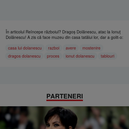
În articolul Reîncepe războiul? Dragoș Dolănescu, atac la Ionuț
Dolănescu! A zis că face muzeu din casa tatălui lor, dar a golit-o:
casa lui dolanescu
razboi
avere
mostenire
dragos dolanescu
proces
ionut dolanescu
tablouri
PARTENERI