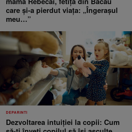
mama Rebecăi, fetița din Bacău
care și-a pierdut viața: „Îngerașul
meu…”
DEPARINTI
Dezvoltarea intuiției la copii: Cum
să-ți înveți copilul să își asculte