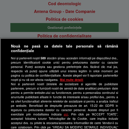
Cod deontologic
Antena Group - Date Companie
Politica de cookies
Gestionați preferințele
Politica de confidentialitate
Anunturi gratuite pe Lajumate.ro
Nouă ne pasă ca datele tale personale să rămână
confidențiale
Ultimele Stiri
Noi și partenerii noștri
589
stocăm și/sau accesăm informații pe dispozitivul dvs.,
Program Happy Channel
precum identificatorii cookie unici pentru prelucrarea datelor cu caracter
Echipa editorială
personal. Puteți accepta sau gestiona preferințele dvs. făcând clic mai jos,
respectiv vă puteți opune utilizării unui interes legitim în orice moment pe
pagina cu politica de confidențialitate. Aceste alegeri vor fi raportate partenerilor
Site-uri Antena Group
noștri și nu vă vor afecta navigarea.
Mai multe detalii
Noi si partenerii nostri (retelele de socializare si agentiile de publicitate
a1.ro
partenere, precum si furnizorii nostri de servicii de date analitice) prelucram date
pentru a permite website-ului sa functioneze, pentru a personaliza continutul si
antenastars.ro
anunturile publicitare afisate in functie de interesele si/sau profilul dvs., pentru a
as.ro
va oferi functionalitati aferente retelelor de socializare si pentru a analiza traficul
pe website. Beneficiati de drepturile prevazute de art. 15-22 din GDPR in
catine.ro
legatura cu prelucrarea datelor cu caracter personal. Aceste drepturi pot fi
exercitate prin modalitatea indicata
aici
. Prin click pe “ACCEPT TOATE”,
chefi.ro
acceptati folosirea tuturor Tehnologiilor de tip Cookie, care implica inclusiv
acceptul dvs. cu privire la stocarea/accesarea informatiilor de catre Vendor-ii cu
deparinti.ro
care colaboram. Prin click pe “VREAU SA MODIFIC SETARILE INDIVIDUAL”