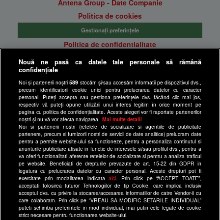
Antena Group - Date Companie
Politica de cookies
Gestionați preferințele
Politica de confidentialitate
Anunturi gratuite pe Lajumate.ro
Nouă ne pasă ca datele tale personale să rămână
confidențiale
Ultimele Stiri
Noi și partenerii noștri
589
stocăm și/sau accesăm informații pe dispozitivul dvs.,
Program Happy Channel
precum identificatorii cookie unici pentru prelucrarea datelor cu caracter
Echipa editorială
personal. Puteți accepta sau gestiona preferințele dvs. făcând clic mai jos,
respectiv vă puteți opune utilizării unui interes legitim în orice moment pe
pagina cu politica de confidențialitate. Aceste alegeri vor fi raportate partenerilor
Site-uri Antena Group
noștri și nu vă vor afecta navigarea.
Mai multe detalii
Noi si partenerii nostri (retelele de socializare si agentiile de publicitate
a1.ro
partenere, precum si furnizorii nostri de servicii de date analitice) prelucram date
pentru a permite website-ului sa functioneze, pentru a personaliza continutul si
antenastars.ro
anunturile publicitare afisate in functie de interesele si/sau profilul dvs., pentru a
as.ro
va oferi functionalitati aferente retelelor de socializare si pentru a analiza traficul
pe website. Beneficiati de drepturile prevazute de art. 15-22 din GDPR in
catine.ro
legatura cu prelucrarea datelor cu caracter personal. Aceste drepturi pot fi
exercitate prin modalitatea indicata
aici
. Prin click pe “ACCEPT TOATE”,
chefi.ro
acceptati folosirea tuturor Tehnologiilor de tip Cookie, care implica inclusiv
acceptul dvs. cu privire la stocarea/accesarea informatiilor de catre Vendor-ii cu
deparinti.ro
care colaboram. Prin click pe “VREAU SA MODIFIC SETARILE INDIVIDUAL”
puteti schimba preferintele in mod individual, mai putin cele legate de cookie
medicool.ro
strict necesare pentru functionarea website-ului.