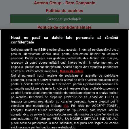
Antena Group - Date Companie
Politica de cookies
Gestionați preferințele
Politica de confidentialitate
Anunturi gratuite pe Lajumate.ro
Nouă ne pasă ca datele tale personale să rămână
confidențiale
Ultimele Stiri
Noi și partenerii noștri
589
stocăm și/sau accesăm informații pe dispozitivul dvs.,
Program Happy Channel
precum identificatorii cookie unici pentru prelucrarea datelor cu caracter
Echipa editorială
personal. Puteți accepta sau gestiona preferințele dvs. făcând clic mai jos,
respectiv vă puteți opune utilizării unui interes legitim în orice moment pe
pagina cu politica de confidențialitate. Aceste alegeri vor fi raportate partenerilor
Site-uri Antena Group
noștri și nu vă vor afecta navigarea.
Mai multe detalii
Noi si partenerii nostri (retelele de socializare si agentiile de publicitate
a1.ro
partenere, precum si furnizorii nostri de servicii de date analitice) prelucram date
pentru a permite website-ului sa functioneze, pentru a personaliza continutul si
antenastars.ro
anunturile publicitare afisate in functie de interesele si/sau profilul dvs., pentru a
as.ro
va oferi functionalitati aferente retelelor de socializare si pentru a analiza traficul
pe website. Beneficiati de drepturile prevazute de art. 15-22 din GDPR in
catine.ro
legatura cu prelucrarea datelor cu caracter personal. Aceste drepturi pot fi
exercitate prin modalitatea indicata
aici
. Prin click pe “ACCEPT TOATE”,
chefi.ro
acceptati folosirea tuturor Tehnologiilor de tip Cookie, care implica inclusiv
acceptul dvs. cu privire la stocarea/accesarea informatiilor de catre Vendor-ii cu
deparinti.ro
care colaboram. Prin click pe “VREAU SA MODIFIC SETARILE INDIVIDUAL”
puteti schimba preferintele in mod individual, mai putin cele legate de cookie
medicool.ro
strict necesare pentru functionarea website-ului.