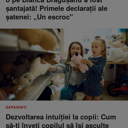
șantajată! Primele declarații ale
șatenei: „Un escroc"
DEPARINTI
Dezvoltarea intuiției la copii: Cum
să-ți înveți copilul să își asculte