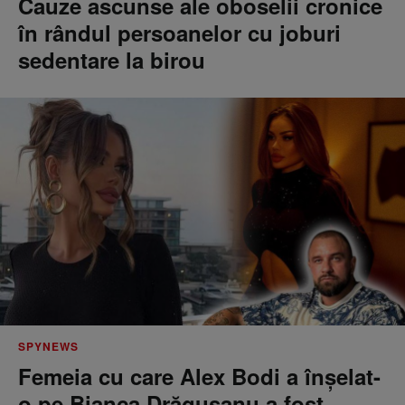
Cauze ascunse ale oboselii cronice
în rândul persoanelor cu joburi
sedentare la birou
SPYNEWS
Femeia cu care Alex Bodi a înșelat-
o pe Bianca Drăgușanu a fost