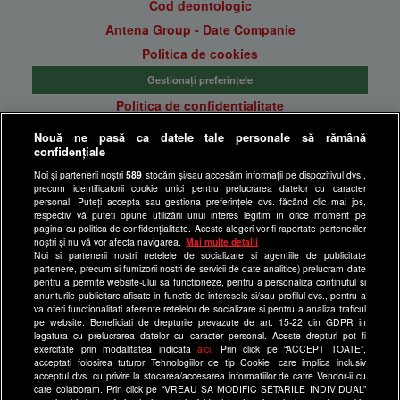
Cod deontologic
Antena Group - Date Companie
Politica de cookies
Gestionați preferințele
Politica de confidentialitate
Anunturi gratuite pe Lajumate.ro
Nouă ne pasă ca datele tale personale să rămână
confidențiale
Ultimele Stiri
Noi și partenerii noștri
589
stocăm și/sau accesăm informații pe dispozitivul dvs.,
Program Happy Channel
precum identificatorii cookie unici pentru prelucrarea datelor cu caracter
Echipa editorială
personal. Puteți accepta sau gestiona preferințele dvs. făcând clic mai jos,
respectiv vă puteți opune utilizării unui interes legitim în orice moment pe
pagina cu politica de confidențialitate. Aceste alegeri vor fi raportate partenerilor
Site-uri Antena Group
noștri și nu vă vor afecta navigarea.
Mai multe detalii
Noi si partenerii nostri (retelele de socializare si agentiile de publicitate
a1.ro
partenere, precum si furnizorii nostri de servicii de date analitice) prelucram date
pentru a permite website-ului sa functioneze, pentru a personaliza continutul si
antenastars.ro
anunturile publicitare afisate in functie de interesele si/sau profilul dvs., pentru a
as.ro
va oferi functionalitati aferente retelelor de socializare si pentru a analiza traficul
pe website. Beneficiati de drepturile prevazute de art. 15-22 din GDPR in
catine.ro
legatura cu prelucrarea datelor cu caracter personal. Aceste drepturi pot fi
exercitate prin modalitatea indicata
aici
. Prin click pe “ACCEPT TOATE”,
chefi.ro
acceptati folosirea tuturor Tehnologiilor de tip Cookie, care implica inclusiv
acceptul dvs. cu privire la stocarea/accesarea informatiilor de catre Vendor-ii cu
deparinti.ro
care colaboram. Prin click pe “VREAU SA MODIFIC SETARILE INDIVIDUAL”