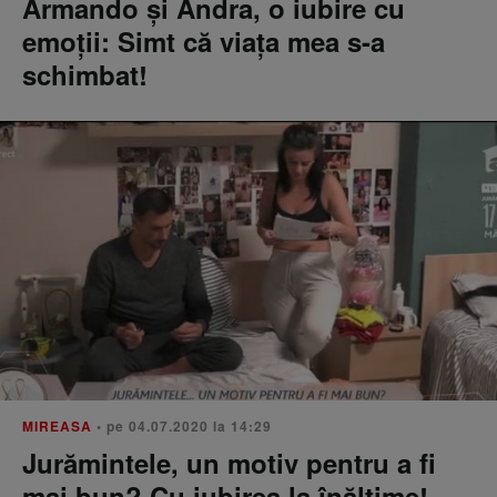
Armando și Andra, o iubire cu
emoții: Simt că viața mea s-a
schimbat!
MIREASA
• pe 04.07.2020 la 14:29
Jurămintele, un motiv pentru a fi
mai bun? Cu iubirea la înălțime!