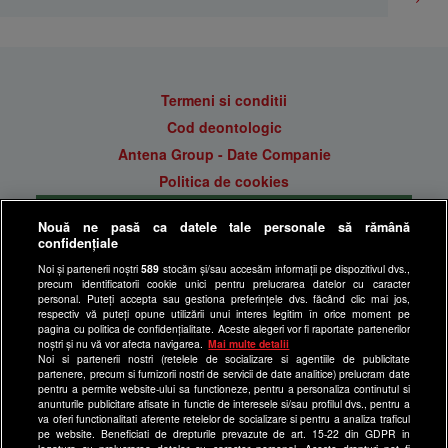
Termeni si conditii
Cod deontologic
Antena Group - Date Companie
Politica de cookies
Gestionați preferințele
Nouă ne pasă ca datele tale personale să rămână
Politica de confidentialitate
confidențiale
Anunturi gratuite pe Lajumate.ro
Noi și partenerii noștri
589
stocăm și/sau accesăm informații pe dispozitivul dvs.,
precum identificatorii cookie unici pentru prelucrarea datelor cu caracter
Ultimele Stiri
personal. Puteți accepta sau gestiona preferințele dvs. făcând clic mai jos,
respectiv vă puteți opune utilizării unui interes legitim în orice moment pe
Program Happy Channel
pagina cu politica de confidențialitate. Aceste alegeri vor fi raportate partenerilor
noștri și nu vă vor afecta navigarea.
Mai multe detalii
Echipa editorială
Noi si partenerii nostri (retelele de socializare si agentiile de publicitate
partenere, precum si furnizorii nostri de servicii de date analitice) prelucram date
Site-uri Antena Group
pentru a permite website-ului sa functioneze, pentru a personaliza continutul si
anunturile publicitare afisate in functie de interesele si/sau profilul dvs., pentru a
a1.ro
va oferi functionalitati aferente retelelor de socializare si pentru a analiza traficul
pe website. Beneficiati de drepturile prevazute de art. 15-22 din GDPR in
antenastars.ro