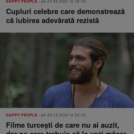
HAPPY PEOPLE
• pe 24.05.2021 la 10:16
Cupluri celebre care demonstrează
că iubirea adevărată rezistă
HAPPY PEOPLE
• pe 29.12.2020 la 22:10
Filme turcești de care nu ai auzit,
dar pe care trebuie să le vezi măcar