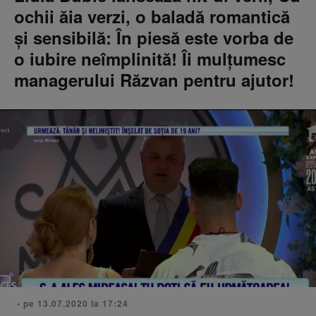
ochii ăia verzi, o baladă romantică
și sensibilă: În piesă este vorba de
o iubire neîmplinită! Îi mulțumesc
managerului Răzvan pentru ajutor!
• pe 13.07.2020 la 17:24