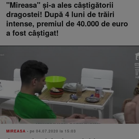
"Mireasa" şi-a ales câştigătorii
dragostei! După 4 luni de trăiri
intense, premiul de 40.000 de euro
a fost câştigat!
MIREASA
• pe 04.07.2020 la 15:03