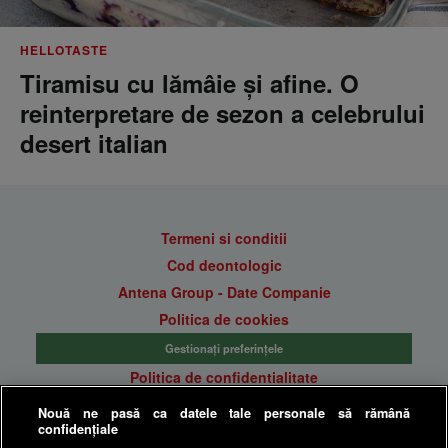
HELLOTASTE
Tiramisu cu lămâie și afine. O
reinterpretare de sezon a celebrului
desert italian
Termeni si conditii
Cod deontologic
Antena Group - Date Companie
Politica de cookies
Gestionați preferințele
Politica de confidentialitate
Anunturi gratuite pe Lajumate.ro
Nouă ne pasă ca datele tale personale să rămână
confidențiale
Ultimele Stiri