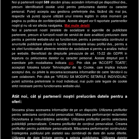
Noi și partenerii noștri
589
stocăm și/sau accesăm informații pe dispozitivul dvs.,
Program Happy Channel
precum identificatorii cookie unici pentru prelucrarea datelor cu caracter
Echipa editorială
personal. Puteți accepta sau gestiona preferințele dvs. făcând clic mai jos,
respectiv vă puteți opune utilizării unui interes legitim în orice moment pe
pagina cu politica de confidențialitate. Aceste alegeri vor fi raportate partenerilor
Site-uri Antena Group
noștri și nu vă vor afecta navigarea.
Mai multe detalii
Noi si partenerii nostri (retelele de socializare si agentiile de publicitate
a1.ro
partenere, precum si furnizorii nostri de servicii de date analitice) prelucram date
pentru a permite website-ului sa functioneze, pentru a personaliza continutul si
antenastars.ro
anunturile publicitare afisate in functie de interesele si/sau profilul dvs., pentru a
as.ro
va oferi functionalitati aferente retelelor de socializare si pentru a analiza traficul
pe website. Beneficiati de drepturile prevazute de art. 15-22 din GDPR in
catine.ro
legatura cu prelucrarea datelor cu caracter personal. Aceste drepturi pot fi
exercitate prin modalitatea indicata
aici
. Prin click pe “ACCEPT TOATE”,
chefi.ro
acceptati folosirea tuturor Tehnologiilor de tip Cookie, care implica inclusiv
acceptul dvs. cu privire la stocarea/accesarea informatiilor de catre Vendor-ii cu
deparinti.ro
care colaboram. Prin click pe “VREAU SA MODIFIC SETARILE INDIVIDUAL”
puteti schimba preferintele in mod individual, mai putin cele legate de cookie
medicool.ro
strict necesare pentru functionarea website-ului.
observatornews.ro
Atât noi, cât și partenerii noștri prelucrăm datele pentru a
spynews.ro
oferi:
useit.ro
Stocarea și/sau accesarea informațiilor de pe un dispozitiv. Utilizarea profilurilor
pentru selectarea conținutului personalizat. Măsurarea performanței reclamelor.
retetefeldefel.ro
Dezvoltarea și îmbunătățirea serviciilor. Utilizarea profilurilor pentru selectarea
zutv.ro
publicității personalizate. Crearea profilurilor de conținut personalizat. Crearea
profilurilor pentru publicitate personalizată. Măsurarea performanței conținutului.
Trends AntenaPLAY
Înțelegerea publicului prin statistici sau combinații de date din surse diferite.
Utilizarea de date limitate pentru a selecta publicitatea. Utilizarea datelor