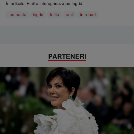
În articolul Emil o interogheaza pe Ingrid:
momente
ingrid
fetita
emil
intrebari
PARTENERI