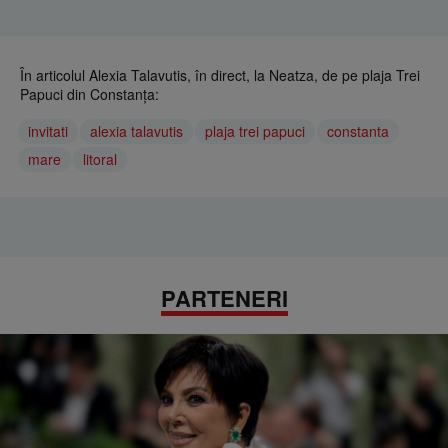
În articolul Alexia Talavutis, în direct, la Neatza, de pe plaja Trei
Papuci din Constanța:
invitati
alexia talavutis
plaja trei papuci
constanta
mare
litoral
PARTENERI