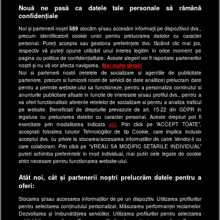
Anunturi gratuite pe Lajumate.ro
Nouă ne pasă ca datele tale personale să rămână
confidențiale
Ultimele Stiri
Noi și partenerii noștri
589
stocăm și/sau accesăm informații pe dispozitivul dvs.,
Program Happy Channel
precum identificatorii cookie unici pentru prelucrarea datelor cu caracter
Echipa editorială
personal. Puteți accepta sau gestiona preferințele dvs. făcând clic mai jos,
respectiv vă puteți opune utilizării unui interes legitim în orice moment pe
pagina cu politica de confidențialitate. Aceste alegeri vor fi raportate partenerilor
Site-uri Antena Group
noștri și nu vă vor afecta navigarea.
Mai multe detalii
Noi si partenerii nostri (retelele de socializare si agentiile de publicitate
a1.ro
partenere, precum si furnizorii nostri de servicii de date analitice) prelucram date
pentru a permite website-ului sa functioneze, pentru a personaliza continutul si
antenastars.ro
anunturile publicitare afisate in functie de interesele si/sau profilul dvs., pentru a
as.ro
va oferi functionalitati aferente retelelor de socializare si pentru a analiza traficul
pe website. Beneficiati de drepturile prevazute de art. 15-22 din GDPR in
catine.ro
legatura cu prelucrarea datelor cu caracter personal. Aceste drepturi pot fi
exercitate prin modalitatea indicata
aici
. Prin click pe “ACCEPT TOATE”,
chefi.ro
acceptati folosirea tuturor Tehnologiilor de tip Cookie, care implica inclusiv
acceptul dvs. cu privire la stocarea/accesarea informatiilor de catre Vendor-ii cu
deparinti.ro
care colaboram. Prin click pe “VREAU SA MODIFIC SETARILE INDIVIDUAL”
puteti schimba preferintele in mod individual, mai putin cele legate de cookie
medicool.ro
strict necesare pentru functionarea website-ului.
observatornews.ro
Atât noi, cât și partenerii noștri prelucrăm datele pentru a
spynews.ro
oferi:
useit.ro
Stocarea și/sau accesarea informațiilor de pe un dispozitiv. Utilizarea profilurilor
pentru selectarea conținutului personalizat. Măsurarea performanței reclamelor.
retetefeldefel.ro
Dezvoltarea și îmbunătățirea serviciilor. Utilizarea profilurilor pentru selectarea