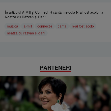
În articolul A-Mill și Connect-R cântă melodia N-ai fost acolo, la
Neatza cu Răzvan și Dani:
muzica
a-mill
connect-r
canta
n-ai fost acolo
neatza cu razvan si dani
PARTENERI