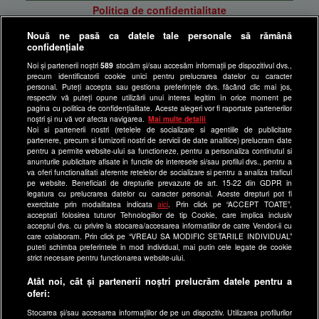
Politica de confidentialitate
Anunturi gratuite pe Lajumate.ro
Nouă ne pasă ca datele tale personale să rămână
confidențiale
Ultimele Stiri
Noi și partenerii noștri
589
stocăm și/sau accesăm informații pe dispozitivul dvs.,
Program Happy Channel
precum identificatorii cookie unici pentru prelucrarea datelor cu caracter
Echipa editorială
personal. Puteți accepta sau gestiona preferințele dvs. făcând clic mai jos,
respectiv vă puteți opune utilizării unui interes legitim în orice moment pe
pagina cu politica de confidențialitate. Aceste alegeri vor fi raportate partenerilor
Site-uri Antena Group
noștri și nu vă vor afecta navigarea.
Mai multe detalii
Noi si partenerii nostri (retelele de socializare si agentiile de publicitate
a1.ro
partenere, precum si furnizorii nostri de servicii de date analitice) prelucram date
pentru a permite website-ului sa functioneze, pentru a personaliza continutul si
antenastars.ro
anunturile publicitare afisate in functie de interesele si/sau profilul dvs., pentru a
as.ro
va oferi functionalitati aferente retelelor de socializare si pentru a analiza traficul
pe website. Beneficiati de drepturile prevazute de art. 15-22 din GDPR in
catine.ro
legatura cu prelucrarea datelor cu caracter personal. Aceste drepturi pot fi
exercitate prin modalitatea indicata
aici
. Prin click pe “ACCEPT TOATE”,
chefi.ro
acceptati folosirea tuturor Tehnologiilor de tip Cookie, care implica inclusiv
acceptul dvs. cu privire la stocarea/accesarea informatiilor de catre Vendor-ii cu
deparinti.ro
care colaboram. Prin click pe “VREAU SA MODIFIC SETARILE INDIVIDUAL”
puteti schimba preferintele in mod individual, mai putin cele legate de cookie
medicool.ro
strict necesare pentru functionarea website-ului.
observatornews.ro
Atât noi, cât și partenerii noștri prelucrăm datele pentru a
spynews.ro
oferi:
useit.ro
Stocarea și/sau accesarea informațiilor de pe un dispozitiv. Utilizarea profilurilor