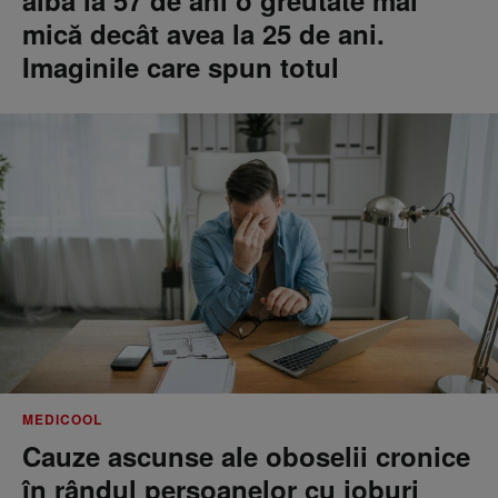
aibă la 57 de ani o greutate mai
mică decât avea la 25 de ani.
Imaginile care spun totul
MEDICOOL
Cauze ascunse ale oboselii cronice
în rândul persoanelor cu joburi