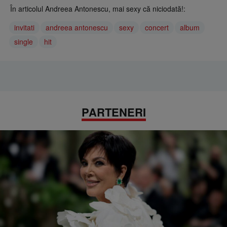
În articolul Andreea Antonescu, mai sexy că niciodată!:
invitati
andreea antonescu
sexy
concert
album
single
hit
PARTENERI