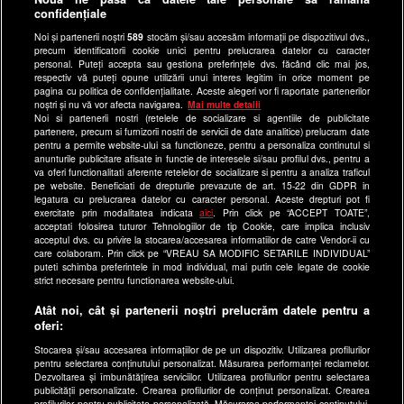
confidențiale
Ultimele Stiri
Noi și partenerii noștri
589
stocăm și/sau accesăm informații pe dispozitivul dvs.,
Program Happy Channel
precum identificatorii cookie unici pentru prelucrarea datelor cu caracter
Echipa editorială
personal. Puteți accepta sau gestiona preferințele dvs. făcând clic mai jos,
respectiv vă puteți opune utilizării unui interes legitim în orice moment pe
pagina cu politica de confidențialitate. Aceste alegeri vor fi raportate partenerilor
Site-uri Antena Group
noștri și nu vă vor afecta navigarea.
Mai multe detalii
Noi si partenerii nostri (retelele de socializare si agentiile de publicitate
a1.ro
partenere, precum si furnizorii nostri de servicii de date analitice) prelucram date
pentru a permite website-ului sa functioneze, pentru a personaliza continutul si
antenastars.ro
anunturile publicitare afisate in functie de interesele si/sau profilul dvs., pentru a
as.ro
va oferi functionalitati aferente retelelor de socializare si pentru a analiza traficul
pe website. Beneficiati de drepturile prevazute de art. 15-22 din GDPR in
catine.ro
legatura cu prelucrarea datelor cu caracter personal. Aceste drepturi pot fi
exercitate prin modalitatea indicata
aici
. Prin click pe “ACCEPT TOATE”,
chefi.ro
acceptati folosirea tuturor Tehnologiilor de tip Cookie, care implica inclusiv
acceptul dvs. cu privire la stocarea/accesarea informatiilor de catre Vendor-ii cu
deparinti.ro
care colaboram. Prin click pe “VREAU SA MODIFIC SETARILE INDIVIDUAL”
puteti schimba preferintele in mod individual, mai putin cele legate de cookie
medicool.ro
strict necesare pentru functionarea website-ului.
observatornews.ro
Atât noi, cât și partenerii noștri prelucrăm datele pentru a
spynews.ro
oferi:
useit.ro
Stocarea și/sau accesarea informațiilor de pe un dispozitiv. Utilizarea profilurilor
pentru selectarea conținutului personalizat. Măsurarea performanței reclamelor.
retetefeldefel.ro
Dezvoltarea și îmbunătățirea serviciilor. Utilizarea profilurilor pentru selectarea
zutv.ro
publicității personalizate. Crearea profilurilor de conținut personalizat. Crearea
profilurilor pentru publicitate personalizată. Măsurarea performanței conținutului.