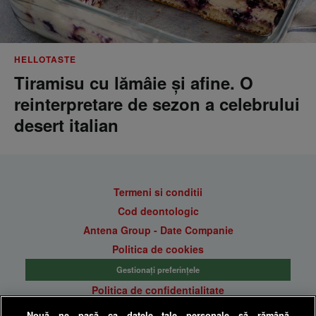
HELLOTASTE
Tiramisu cu lămâie și afine. O
reinterpretare de sezon a celebrului
desert italian
Termeni si conditii
Cod deontologic
Antena Group - Date Companie
Politica de cookies
Gestionați preferințele
Politica de confidentialitate
Anunturi gratuite pe Lajumate.ro
Nouă ne pasă ca datele tale personale să rămână