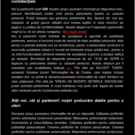
confidențiale
Ultimele Stiri
Noi și partenerii noștri
589
stocăm și/sau accesăm informații pe dispozitivul dvs.,
Program Happy Channel
precum identificatorii cookie unici pentru prelucrarea datelor cu caracter
Echipa editorială
personal. Puteți accepta sau gestiona preferințele dvs. făcând clic mai jos,
respectiv vă puteți opune utilizării unui interes legitim în orice moment pe
pagina cu politica de confidențialitate. Aceste alegeri vor fi raportate partenerilor
Site-uri Antena Group
noștri și nu vă vor afecta navigarea.
Mai multe detalii
Noi si partenerii nostri (retelele de socializare si agentiile de publicitate
a1.ro
partenere, precum si furnizorii nostri de servicii de date analitice) prelucram date
pentru a permite website-ului sa functioneze, pentru a personaliza continutul si
antenastars.ro
anunturile publicitare afisate in functie de interesele si/sau profilul dvs., pentru a
as.ro
va oferi functionalitati aferente retelelor de socializare si pentru a analiza traficul
pe website. Beneficiati de drepturile prevazute de art. 15-22 din GDPR in
catine.ro
legatura cu prelucrarea datelor cu caracter personal. Aceste drepturi pot fi
exercitate prin modalitatea indicata
aici
. Prin click pe “ACCEPT TOATE”,
chefi.ro
acceptati folosirea tuturor Tehnologiilor de tip Cookie, care implica inclusiv
acceptul dvs. cu privire la stocarea/accesarea informatiilor de catre Vendor-ii cu
deparinti.ro
care colaboram. Prin click pe “VREAU SA MODIFIC SETARILE INDIVIDUAL”
puteti schimba preferintele in mod individual, mai putin cele legate de cookie
medicool.ro
strict necesare pentru functionarea website-ului.
observatornews.ro
Atât noi, cât și partenerii noștri prelucrăm datele pentru a
spynews.ro
oferi:
useit.ro
Stocarea și/sau accesarea informațiilor de pe un dispozitiv. Utilizarea profilurilor
pentru selectarea conținutului personalizat. Măsurarea performanței reclamelor.
retetefeldefel.ro
Dezvoltarea și îmbunătățirea serviciilor. Utilizarea profilurilor pentru selectarea
zutv.ro
publicității personalizate. Crearea profilurilor de conținut personalizat. Crearea
profilurilor pentru publicitate personalizată. Măsurarea performanței conținutului.