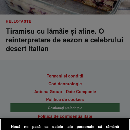
HELLOTASTE
Tiramisu cu lămâie și afine. O
reinterpretare de sezon a celebrului
desert italian
Termeni si conditii
Cod deontologic
Antena Group - Date Companie
Politica de cookies
Gestionați preferințele
Politica de confidentialitate
Anunturi gratuite pe Lajumate.ro
Nouă ne pasă ca datele tale personale să rămână