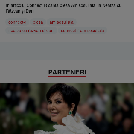
În articolul Connect-R cântă piesa Am sosul ăla, la Neatza cu
Răzvan și Dani:
connect-r
piesa
am sosul ala
neatza cu razvan si dani
connect-r am sosul ala
PARTENERI