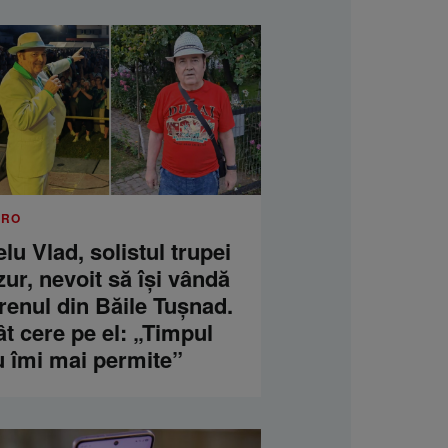
.RO
lu Vlad, solistul trupei
ur, nevoit să își vândă
renul din Băile Tușnad.
t cere pe el: „Timpul
u îmi mai permite”