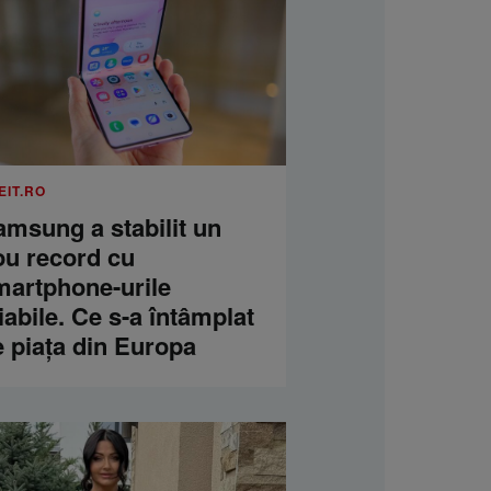
EIT.RO
amsung a stabilit un
ou record cu
martphone-urile
iabile. Ce s-a întâmplat
e piața din Europa