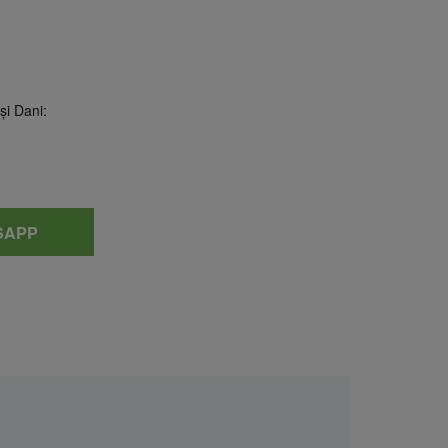
şi Dani:
SAPP