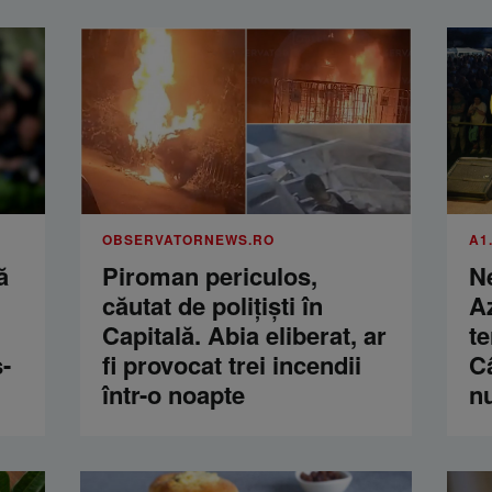
OBSERVATORNEWS.RO
A1
ă
Piroman periculos,
Ne
căutat de poliţişti în
Az
Capitală. Abia eliberat, ar
te
-
fi provocat trei incendii
Câ
într-o noapte
n