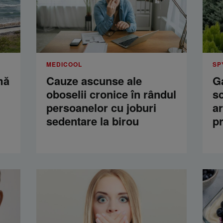
MEDICOOL
SP
mă
Cauze ascunse ale
Ga
oboselii cronice în rândul
s
persoanelor cu joburi
a
sedentare la birou
p