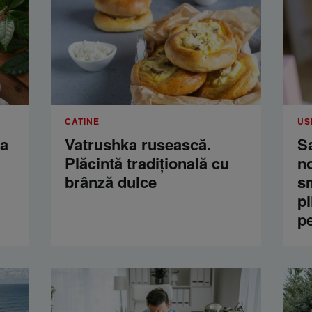
CATINE
US
ua
Vatrushka rusească.
S
Plăcintă tradițională cu
n
brânză dulce
s
pl
p