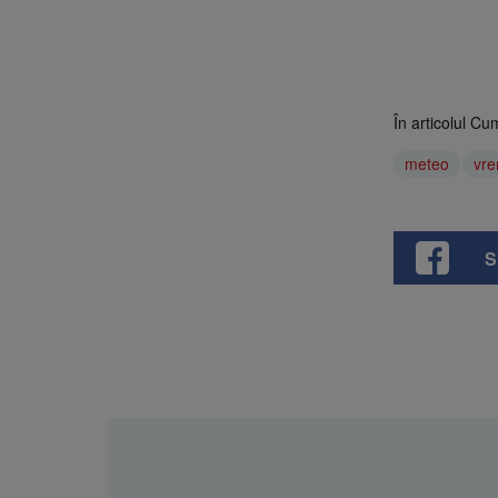
În articolul Cu
meteo
vr
S