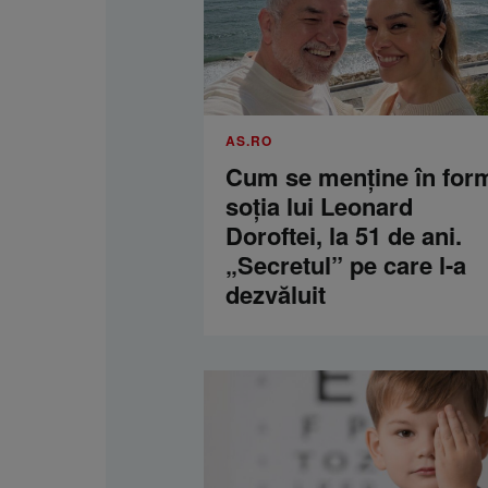
AS.RO
Cum se menţine în for
soţia lui Leonard
Doroftei, la 51 de ani.
„Secretul” pe care l-a
dezvăluit