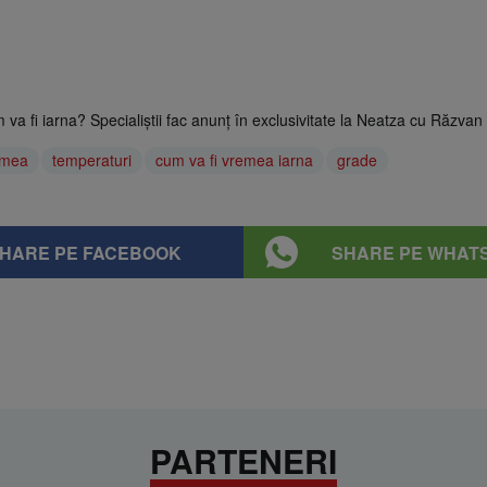
m va fi iarna? Specialiştii fac anunţ în exclusivitate la Neatza cu Răzvan 
emea
temperaturi
cum va fi vremea iarna
grade
HARE PE FACEBOOK
SHARE PE WHAT
PARTENERI