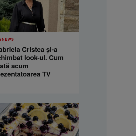
YNEWS
briela Cristea și-a
chimbat look-ul. Cum
rată acum
rezentatoarea TV