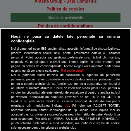
Antena Group - Date Companie
Politica de cookies
Gestionați preferințele
Politica de confidentialitate
Anunturi gratuite pe Lajumate.ro
Nouă ne pasă ca datele tale personale să rămână
confidențiale
Ultimele Stiri
Noi și partenerii noștri
589
stocăm și/sau accesăm informații pe dispozitivul dvs.,
Program Happy Channel
precum identificatorii cookie unici pentru prelucrarea datelor cu caracter
Echipa editorială
personal. Puteți accepta sau gestiona preferințele dvs. făcând clic mai jos,
respectiv vă puteți opune utilizării unui interes legitim în orice moment pe
pagina cu politica de confidențialitate. Aceste alegeri vor fi raportate partenerilor
Site-uri Antena Group
noștri și nu vă vor afecta navigarea.
Mai multe detalii
Noi si partenerii nostri (retelele de socializare si agentiile de publicitate
a1.ro
partenere, precum si furnizorii nostri de servicii de date analitice) prelucram date
pentru a permite website-ului sa functioneze, pentru a personaliza continutul si
antenastars.ro
anunturile publicitare afisate in functie de interesele si/sau profilul dvs., pentru a
as.ro
va oferi functionalitati aferente retelelor de socializare si pentru a analiza traficul
pe website. Beneficiati de drepturile prevazute de art. 15-22 din GDPR in
catine.ro
legatura cu prelucrarea datelor cu caracter personal. Aceste drepturi pot fi
exercitate prin modalitatea indicata
aici
. Prin click pe “ACCEPT TOATE”,
chefi.ro
acceptati folosirea tuturor Tehnologiilor de tip Cookie, care implica inclusiv
acceptul dvs. cu privire la stocarea/accesarea informatiilor de catre Vendor-ii cu
deparinti.ro
care colaboram. Prin click pe “VREAU SA MODIFIC SETARILE INDIVIDUAL”
puteti schimba preferintele in mod individual, mai putin cele legate de cookie
medicool.ro
strict necesare pentru functionarea website-ului.