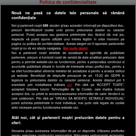
Politica de confidentialitate
Anunturi gratuite pe Lajumate.ro
Nouă ne pasă ca datele tale personale să rămână
confidențiale
Ultimele Stiri
Noi și partenerii noștri
589
stocăm și/sau accesăm informații pe dispozitivul dvs.,
Program Happy Channel
precum identificatorii cookie unici pentru prelucrarea datelor cu caracter
Echipa editorială
personal. Puteți accepta sau gestiona preferințele dvs. făcând clic mai jos,
respectiv vă puteți opune utilizării unui interes legitim în orice moment pe
pagina cu politica de confidențialitate. Aceste alegeri vor fi raportate partenerilor
Site-uri Antena Group
noștri și nu vă vor afecta navigarea.
Mai multe detalii
Noi si partenerii nostri (retelele de socializare si agentiile de publicitate
a1.ro
partenere, precum si furnizorii nostri de servicii de date analitice) prelucram date
pentru a permite website-ului sa functioneze, pentru a personaliza continutul si
antenastars.ro
anunturile publicitare afisate in functie de interesele si/sau profilul dvs., pentru a
as.ro
va oferi functionalitati aferente retelelor de socializare si pentru a analiza traficul
pe website. Beneficiati de drepturile prevazute de art. 15-22 din GDPR in
catine.ro
legatura cu prelucrarea datelor cu caracter personal. Aceste drepturi pot fi
exercitate prin modalitatea indicata
aici
. Prin click pe “ACCEPT TOATE”,
chefi.ro
acceptati folosirea tuturor Tehnologiilor de tip Cookie, care implica inclusiv
acceptul dvs. cu privire la stocarea/accesarea informatiilor de catre Vendor-ii cu
deparinti.ro
care colaboram. Prin click pe “VREAU SA MODIFIC SETARILE INDIVIDUAL”
puteti schimba preferintele in mod individual, mai putin cele legate de cookie
medicool.ro
strict necesare pentru functionarea website-ului.
observatornews.ro
Atât noi, cât și partenerii noștri prelucrăm datele pentru a
spynews.ro
oferi:
useit.ro
Stocarea și/sau accesarea informațiilor de pe un dispozitiv. Utilizarea profilurilor
pentru selectarea conținutului personalizat. Măsurarea performanței reclamelor.