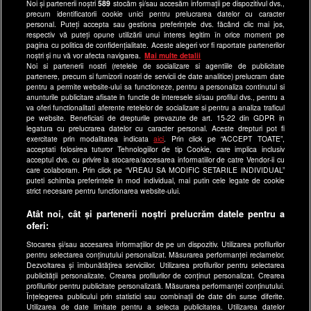
Noi și partenerii noștri
589
stocăm și/sau accesăm informații pe dispozitivul dvs.,
Program Happy Channel
precum identificatorii cookie unici pentru prelucrarea datelor cu caracter
Echipa editorială
personal. Puteți accepta sau gestiona preferințele dvs. făcând clic mai jos,
respectiv vă puteți opune utilizării unui interes legitim în orice moment pe
pagina cu politica de confidențialitate. Aceste alegeri vor fi raportate partenerilor
Site-uri Antena Group
noștri și nu vă vor afecta navigarea.
Mai multe detalii
Noi si partenerii nostri (retelele de socializare si agentiile de publicitate
a1.ro
partenere, precum si furnizorii nostri de servicii de date analitice) prelucram date
pentru a permite website-ului sa functioneze, pentru a personaliza continutul si
antenastars.ro
anunturile publicitare afisate in functie de interesele si/sau profilul dvs., pentru a
as.ro
va oferi functionalitati aferente retelelor de socializare si pentru a analiza traficul
pe website. Beneficiati de drepturile prevazute de art. 15-22 din GDPR in
catine.ro
legatura cu prelucrarea datelor cu caracter personal. Aceste drepturi pot fi
exercitate prin modalitatea indicata
aici
. Prin click pe “ACCEPT TOATE”,
chefi.ro
acceptati folosirea tuturor Tehnologiilor de tip Cookie, care implica inclusiv
acceptul dvs. cu privire la stocarea/accesarea informatiilor de catre Vendor-ii cu
deparinti.ro
care colaboram. Prin click pe “VREAU SA MODIFIC SETARILE INDIVIDUAL”
puteti schimba preferintele in mod individual, mai putin cele legate de cookie
medicool.ro
strict necesare pentru functionarea website-ului.
observatornews.ro
Atât noi, cât și partenerii noștri prelucrăm datele pentru a
spynews.ro
oferi:
useit.ro
Stocarea și/sau accesarea informațiilor de pe un dispozitiv. Utilizarea profilurilor
pentru selectarea conținutului personalizat. Măsurarea performanței reclamelor.
retetefeldefel.ro
Dezvoltarea și îmbunătățirea serviciilor. Utilizarea profilurilor pentru selectarea
zutv.ro
publicității personalizate. Crearea profilurilor de conținut personalizat. Crearea
profilurilor pentru publicitate personalizată. Măsurarea performanței conținutului.
Trends AntenaPLAY
Înțelegerea publicului prin statistici sau combinații de date din surse diferite.
Utilizarea de date limitate pentru a selecta publicitatea. Utilizarea datelor