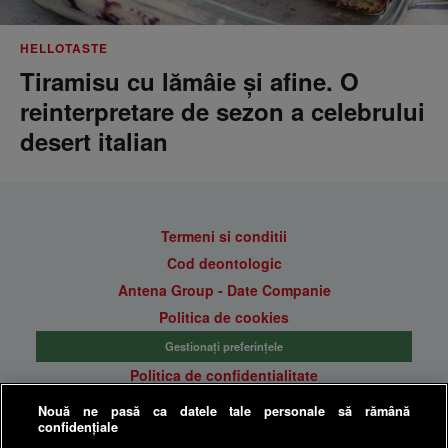
HELLOTASTE
Tiramisu cu lămâie și afine. O
reinterpretare de sezon a celebrului
desert italian
Termeni si conditii
Cod deontologic
Antena Group - Date Companie
Politica de cookies
Gestionați preferințele
Politica de confidentialitate
Anunturi gratuite pe Lajumate.ro
Nouă ne pasă ca datele tale personale să rămână
confidențiale
Ultimele Stiri