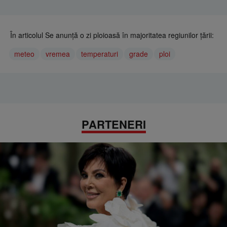
În articolul Se anunţă o zi ploioasă în majoritatea regiunilor ţării:
meteo
vremea
temperaturi
grade
ploi
PARTENERI