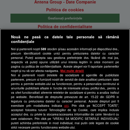
Antena Group - Date Companie
Politica de cookies
Gestionați preferințele
Politica de confidentialitate
Anunturi gratuite pe Lajumate.ro
Nouă ne pasă ca datele tale personale să rămână
confidențiale
Ultimele Stiri
Noi și partenerii noștri
589
stocăm și/sau accesăm informații pe dispozitivul dvs.,
Program Happy Channel
precum identificatorii cookie unici pentru prelucrarea datelor cu caracter
Echipa editorială
personal. Puteți accepta sau gestiona preferințele dvs. făcând clic mai jos,
respectiv vă puteți opune utilizării unui interes legitim în orice moment pe
pagina cu politica de confidențialitate. Aceste alegeri vor fi raportate partenerilor
Site-uri Antena Group
noștri și nu vă vor afecta navigarea.
Mai multe detalii
Noi si partenerii nostri (retelele de socializare si agentiile de publicitate
a1.ro
partenere, precum si furnizorii nostri de servicii de date analitice) prelucram date
pentru a permite website-ului sa functioneze, pentru a personaliza continutul si
antenastars.ro
anunturile publicitare afisate in functie de interesele si/sau profilul dvs., pentru a
as.ro
va oferi functionalitati aferente retelelor de socializare si pentru a analiza traficul
pe website. Beneficiati de drepturile prevazute de art. 15-22 din GDPR in
catine.ro
legatura cu prelucrarea datelor cu caracter personal. Aceste drepturi pot fi
exercitate prin modalitatea indicata
aici
. Prin click pe “ACCEPT TOATE”,
chefi.ro
acceptati folosirea tuturor Tehnologiilor de tip Cookie, care implica inclusiv
acceptul dvs. cu privire la stocarea/accesarea informatiilor de catre Vendor-ii cu
deparinti.ro
care colaboram. Prin click pe “VREAU SA MODIFIC SETARILE INDIVIDUAL”
puteti schimba preferintele in mod individual, mai putin cele legate de cookie
medicool.ro
strict necesare pentru functionarea website-ului.