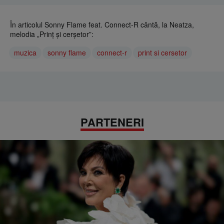
În articolul Sonny Flame feat. Connect-R cântă, la Neatza,
melodia „Prinț și cerșetor”:
muzica
sonny flame
connect-r
print si cersetor
PARTENERI