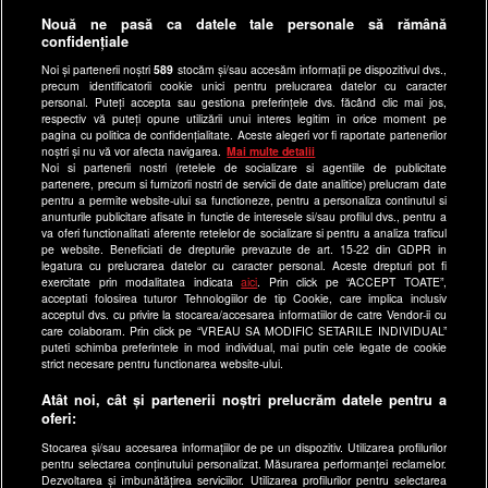
Anunturi gratuite pe Lajumate.ro
Nouă ne pasă ca datele tale personale să rămână
confidențiale
Ultimele Stiri
Noi și partenerii noștri
589
stocăm și/sau accesăm informații pe dispozitivul dvs.,
Program Happy Channel
precum identificatorii cookie unici pentru prelucrarea datelor cu caracter
Echipa editorială
personal. Puteți accepta sau gestiona preferințele dvs. făcând clic mai jos,
respectiv vă puteți opune utilizării unui interes legitim în orice moment pe
pagina cu politica de confidențialitate. Aceste alegeri vor fi raportate partenerilor
Site-uri Antena Group
noștri și nu vă vor afecta navigarea.
Mai multe detalii
Noi si partenerii nostri (retelele de socializare si agentiile de publicitate
a1.ro
partenere, precum si furnizorii nostri de servicii de date analitice) prelucram date
pentru a permite website-ului sa functioneze, pentru a personaliza continutul si
antenastars.ro
anunturile publicitare afisate in functie de interesele si/sau profilul dvs., pentru a
as.ro
va oferi functionalitati aferente retelelor de socializare si pentru a analiza traficul
pe website. Beneficiati de drepturile prevazute de art. 15-22 din GDPR in
catine.ro
legatura cu prelucrarea datelor cu caracter personal. Aceste drepturi pot fi
exercitate prin modalitatea indicata
aici
. Prin click pe “ACCEPT TOATE”,
chefi.ro
acceptati folosirea tuturor Tehnologiilor de tip Cookie, care implica inclusiv
acceptul dvs. cu privire la stocarea/accesarea informatiilor de catre Vendor-ii cu
deparinti.ro
care colaboram. Prin click pe “VREAU SA MODIFIC SETARILE INDIVIDUAL”
puteti schimba preferintele in mod individual, mai putin cele legate de cookie
medicool.ro
strict necesare pentru functionarea website-ului.
observatornews.ro
Atât noi, cât și partenerii noștri prelucrăm datele pentru a
spynews.ro
oferi:
useit.ro
Stocarea și/sau accesarea informațiilor de pe un dispozitiv. Utilizarea profilurilor
pentru selectarea conținutului personalizat. Măsurarea performanței reclamelor.
retetefeldefel.ro
Dezvoltarea și îmbunătățirea serviciilor. Utilizarea profilurilor pentru selectarea