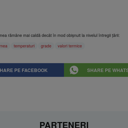
emea rămâne mai caldă decât în mod obişnuit la nivelul întregii ţării:
emea
temperaturi
grade
valori termice
HARE PE FACEBOOK
SHARE PE WHAT
PARTENERI