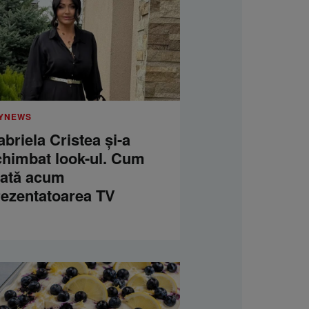
YNEWS
briela Cristea și-a
chimbat look-ul. Cum
rată acum
rezentatoarea TV