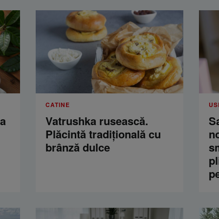
CATINE
US
ua
Vatrushka rusească.
S
Plăcintă tradițională cu
n
brânză dulce
s
pl
p