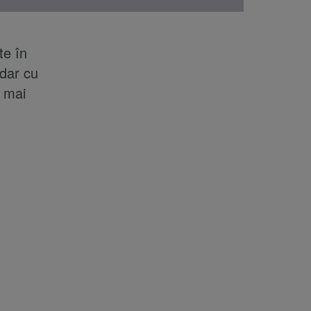
te în
 dar cu
e mai