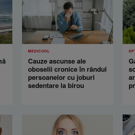
MEDICOOL
SP
mă
Cauze ascunse ale
Ga
oboselii cronice în rândul
s
persoanelor cu joburi
a
sedentare la birou
p