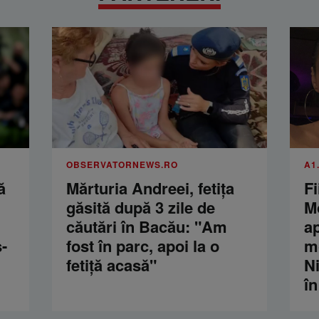
OBSERVATORNEWS.RO
A1
ă
Mărturia Andreei, fetiţa
Fi
găsită după 3 zile de
M
căutări în Bacău: "Am
a
-
fost în parc, apoi la o
m
fetiţă acasă"
Ni
în