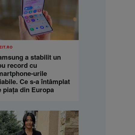
EIT.RO
amsung a stabilit un
ou record cu
martphone-urile
iabile. Ce s-a întâmplat
e piața din Europa