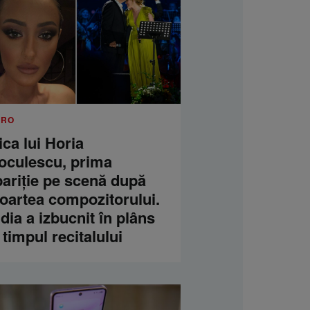
.RO
ica lui Horia
oculescu, prima
pariție pe scenă după
oartea compozitorului.
dia a izbucnit în plâns
 timpul recitalului