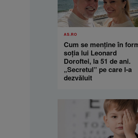
AS.RO
Cum se menţine în for
soţia lui Leonard
Doroftei, la 51 de ani.
„Secretul” pe care l-a
dezvăluit