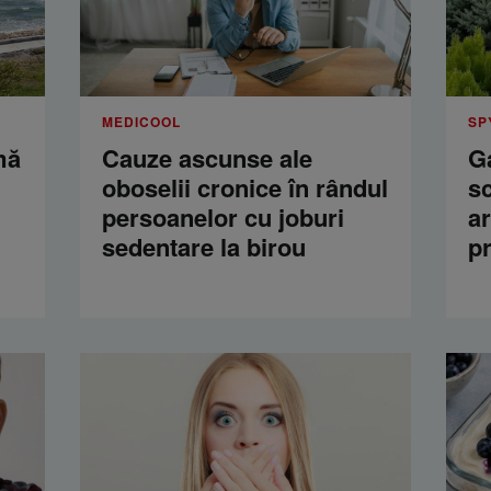
MEDICOOL
SP
mă
Cauze ascunse ale
Ga
oboselii cronice în rândul
s
persoanelor cu joburi
a
sedentare la birou
p