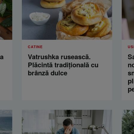
CATINE
US
ua
Vatrushka rusească.
S
Plăcintă tradițională cu
n
brânză dulce
s
pl
p