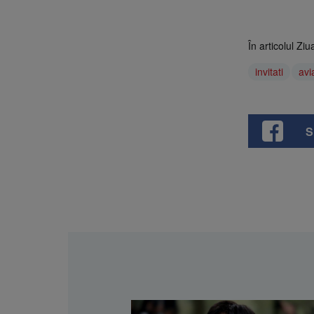
În articolul Zi
invitati
avi
S