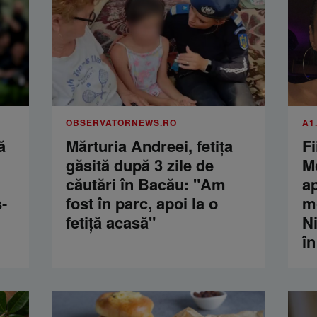
OBSERVATORNEWS.RO
A1
ă
Mărturia Andreei, fetiţa
Fi
găsită după 3 zile de
M
căutări în Bacău: "Am
a
-
fost în parc, apoi la o
m
fetiţă acasă"
Ni
în