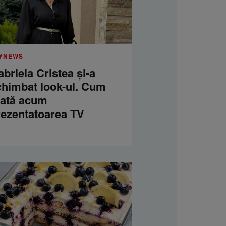
YNEWS
briela Cristea și-a
chimbat look-ul. Cum
rată acum
rezentatoarea TV