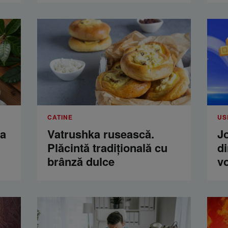
CATINE
US
ua
Vatrushka rusească.
Jo
Plăcintă tradițională cu
di
brânză dulce
vo