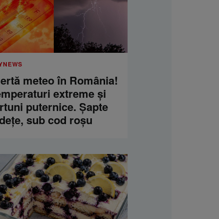
YNEWS
lertă meteo în România!
emperaturi extreme și
rtuni puternice. Șapte
dețe, sub cod roșu