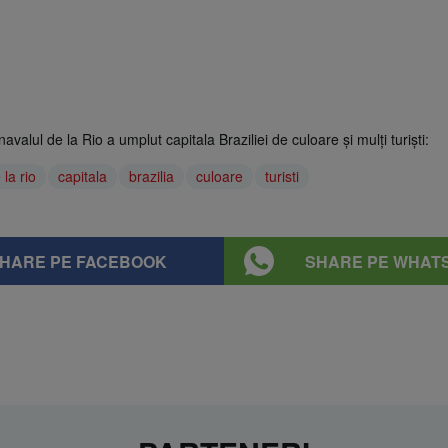
navalul de la Rio a umplut capitala Braziliei de culoare și mulți turiști:
la rio
capitala
brazilia
culoare
turisti
HARE PE FACEBOOK
SHARE PE WHAT