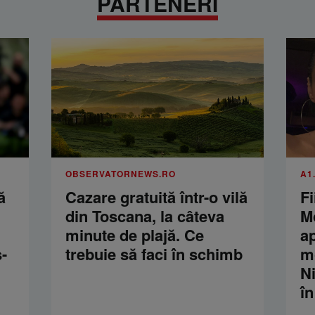
PARTENERI
OBSERVATORNEWS.RO
A1
ă
Cazare gratuită într-o vilă
Fi
din Toscana, la câteva
M
minute de plajă. Ce
a
-
trebuie să faci în schimb
m
Ni
în