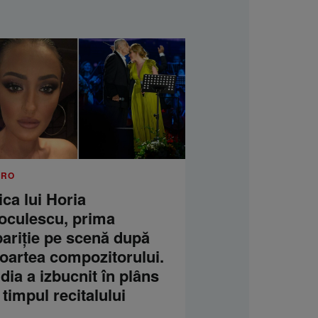
.RO
ica lui Horia
oculescu, prima
pariție pe scenă după
oartea compozitorului.
dia a izbucnit în plâns
 timpul recitalului