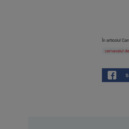
În articolul Car
carnavalul de 
S