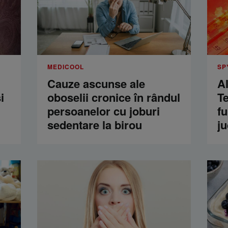
MEDICOOL
SP
Cauze ascunse ale
A
i
oboselii cronice în rândul
T
persoanelor cu joburi
fu
sedentare la birou
ju