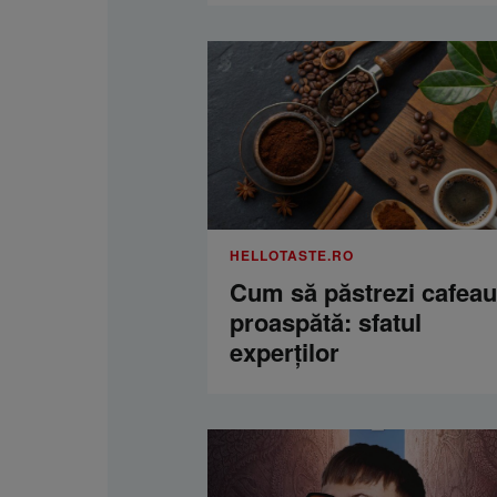
HELLOTASTE.RO
Cum să păstrezi cafea
proaspătă: sfatul
experților