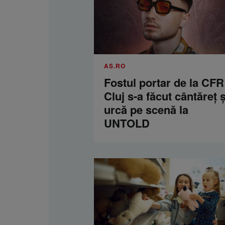
AS.RO
Fostul portar de la CFR
Cluj s-a făcut cântăreţ ş
urcă pe scenă la
UNTOLD