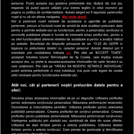
Echipa editorială
personal. Puteți accepta sau gestiona preferințele dvs. făcând clic mai jos,
respectiv vă puteți opune utilizării unui interes legitim în orice moment pe
pagina cu politica de confidențialitate. Aceste alegeri vor fi raportate partenerilor
Site-uri Antena Group
noștri și nu vă vor afecta navigarea.
Mai multe detalii
Noi si partenerii nostri (retelele de socializare si agentiile de publicitate
a1.ro
partenere, precum si furnizorii nostri de servicii de date analitice) prelucram date
pentru a permite website-ului sa functioneze, pentru a personaliza continutul si
antenastars.ro
anunturile publicitare afisate in functie de interesele si/sau profilul dvs., pentru a
as.ro
va oferi functionalitati aferente retelelor de socializare si pentru a analiza traficul
pe website. Beneficiati de drepturile prevazute de art. 15-22 din GDPR in
catine.ro
legatura cu prelucrarea datelor cu caracter personal. Aceste drepturi pot fi
exercitate prin modalitatea indicata
aici
. Prin click pe “ACCEPT TOATE”,
chefi.ro
acceptati folosirea tuturor Tehnologiilor de tip Cookie, care implica inclusiv
acceptul dvs. cu privire la stocarea/accesarea informatiilor de catre Vendor-ii cu
deparinti.ro
care colaboram. Prin click pe “VREAU SA MODIFIC SETARILE INDIVIDUAL”
puteti schimba preferintele in mod individual, mai putin cele legate de cookie
medicool.ro
strict necesare pentru functionarea website-ului.
observatornews.ro
Atât noi, cât și partenerii noștri prelucrăm datele pentru a
spynews.ro
oferi:
useit.ro
Stocarea și/sau accesarea informațiilor de pe un dispozitiv. Utilizarea profilurilor
pentru selectarea conținutului personalizat. Măsurarea performanței reclamelor.
retetefeldefel.ro
Dezvoltarea și îmbunătățirea serviciilor. Utilizarea profilurilor pentru selectarea
zutv.ro
publicității personalizate. Crearea profilurilor de conținut personalizat. Crearea
profilurilor pentru publicitate personalizată. Măsurarea performanței conținutului.
Trends AntenaPLAY
Înțelegerea publicului prin statistici sau combinații de date din surse diferite.
Utilizarea de date limitate pentru a selecta publicitatea. Utilizarea datelor
AntenaPLAY
limitate pentru a selecta conținutul. Date precise de geolocație și identificarea
prin scanarea dispozitivului.