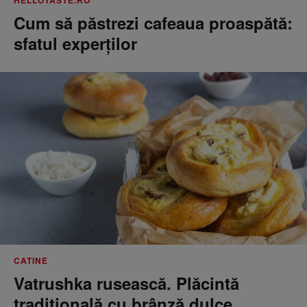
HELLOTASTE.RO
Cum să păstrezi cafeaua proaspătă:
sfatul experților
CATINE
Vatrushka rusească. Plăcintă
tradițională cu brânză dulce