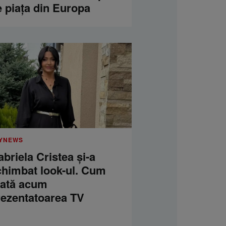
e piața din Europa
YNEWS
briela Cristea și-a
chimbat look-ul. Cum
rată acum
rezentatoarea TV