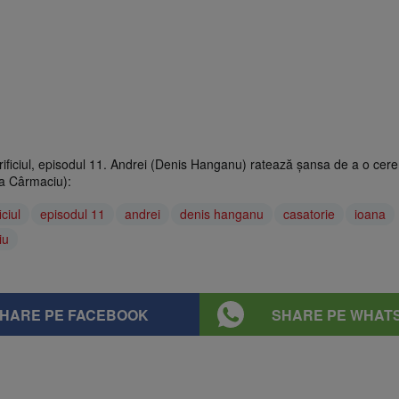
crificiul, episodul 11. Andrei (Denis Hanganu) ratează șansa de a o cere
a Cârmaciu):
iciul
episodul 11
andrei
denis hanganu
casatorie
ioana
iu
HARE PE FACEBOOK
SHARE PE WHAT