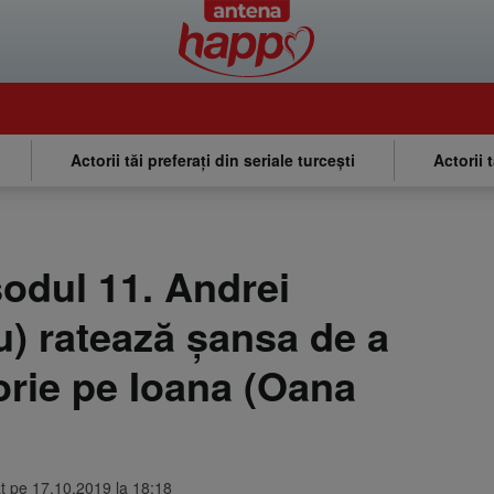
Actorii tăi preferați din seriale turcești
Actorii 
isodul 11. Andrei
) ratează șansa de a
orie pe Ioana (Oana
at pe 17.10.2019 la 18:18