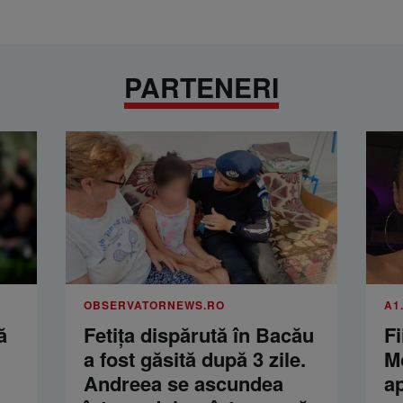
PARTENERI
OBSERVATORNEWS.RO
A1
ă
Fetiţa dispărută în Bacău
Fi
a fost găsită după 3 zile.
M
Andreea se ascundea
a