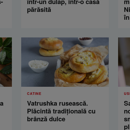
-
într-un dulap, într-o casă
m
părăsită
Ni
în
CATINE
US
ua
Vatrushka rusească.
S
Plăcintă tradițională cu
n
brânză dulce
s
pl