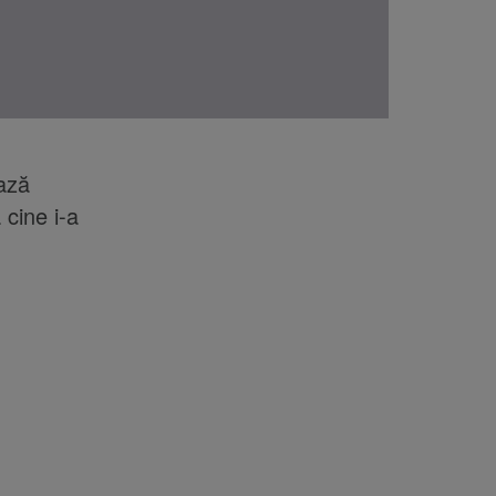
ează
cine i-a