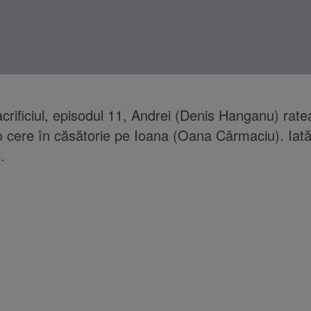
Sacrificiul, episodul 11, Andrei (Denis Hanganu) rat
 cere în căsătorie pe Ioana (Oana Cârmaciu). Iată 
.