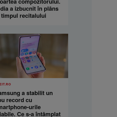
oartea compozitorului.
dia a izbucnit în plâns
 timpul recitalului
EIT.RO
amsung a stabilit un
ou record cu
martphone-urile
iabile. Ce s-a întâmplat