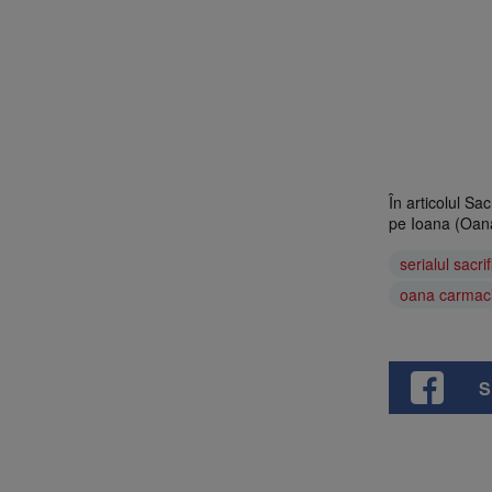
În articolul Sa
pe Ioana (Oan
serialul sacrif
oana carmac
S