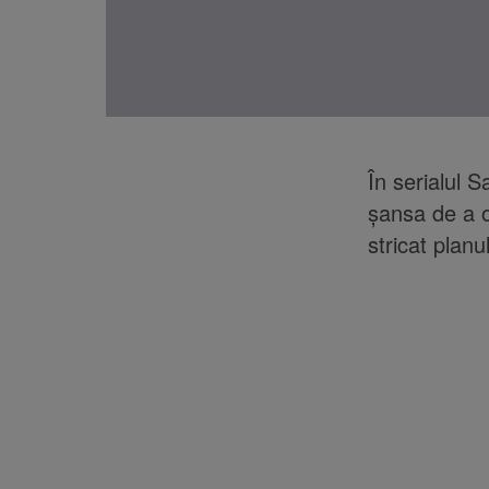
În serialul 
șansa de a o
stricat planul