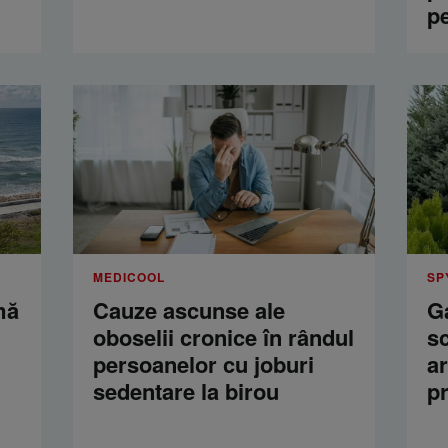
p
MEDICOOL
SP
mă
Cauze ascunse ale
Ga
oboselii cronice în rândul
s
persoanelor cu joburi
a
sedentare la birou
p