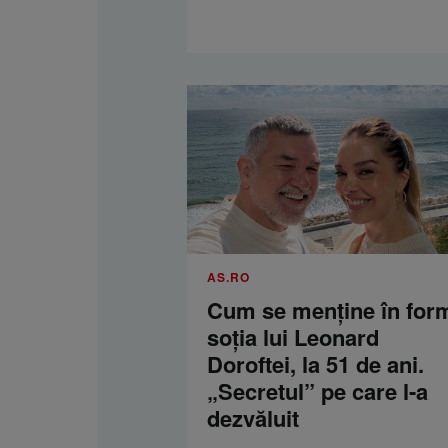
AS.RO
Cum se menţine în for
soţia lui Leonard
Doroftei, la 51 de ani.
„Secretul” pe care l-a
dezvăluit