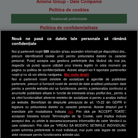
Antena Group - Date Companie
Politica de cookies
Gestionați preferințele
Politica de confidentialitate
Anunturi gratuite pe Lajumate.ro
Nouă ne pasă ca datele tale personale să rămână
confidențiale
Ultimele Stiri
Noi și partenerii noștri
589
stocăm și/sau accesăm informații pe dispozitivul dvs.,
Program Happy Channel
precum identificatorii cookie unici pentru prelucrarea datelor cu caracter
Echipa editorială
personal. Puteți accepta sau gestiona preferințele dvs. făcând clic mai jos,
respectiv vă puteți opune utilizării unui interes legitim în orice moment pe
pagina cu politica de confidențialitate. Aceste alegeri vor fi raportate partenerilor
Site-uri Antena Group
noștri și nu vă vor afecta navigarea.
Mai multe detalii
Noi si partenerii nostri (retelele de socializare si agentiile de publicitate
a1.ro
partenere, precum si furnizorii nostri de servicii de date analitice) prelucram date
pentru a permite website-ului sa functioneze, pentru a personaliza continutul si
antenastars.ro
anunturile publicitare afisate in functie de interesele si/sau profilul dvs., pentru a
as.ro
va oferi functionalitati aferente retelelor de socializare si pentru a analiza traficul
pe website. Beneficiati de drepturile prevazute de art. 15-22 din GDPR in
catine.ro
legatura cu prelucrarea datelor cu caracter personal. Aceste drepturi pot fi
exercitate prin modalitatea indicata
aici
. Prin click pe “ACCEPT TOATE”,
chefi.ro
acceptati folosirea tuturor Tehnologiilor de tip Cookie, care implica inclusiv
acceptul dvs. cu privire la stocarea/accesarea informatiilor de catre Vendor-ii cu
deparinti.ro
care colaboram. Prin click pe “VREAU SA MODIFIC SETARILE INDIVIDUAL”
puteti schimba preferintele in mod individual, mai putin cele legate de cookie
medicool.ro
strict necesare pentru functionarea website-ului.