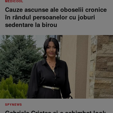
MEDICOOL
Cauze ascunse ale oboselii cronice
în rândul persoanelor cu joburi
sedentare la birou
SPYNEWS
Gabriela Cristea și-a schimbat look-