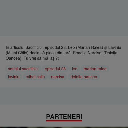
În articolul Sacrificiul, episodul 28. Leo (Marian Râlea) și Laviniu
(Mihai Călin) decid să plece din țară. Reacția Narcisei (Doinița
Oancea): Tu vrei să mă lași?:
serialul sacrificiul
episodul 28
leo
marian ralea
laviniu
mihai calin
narcisa
doinita oancea
PARTENERI