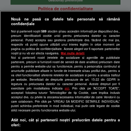
Politica de confidentialitate
Anunturi gratuite pe Lajumate.ro
Nouă ne pasă ca datele tale personale să rămână
confidențiale
Ultimele Stiri
Noi și partenerii noștri
589
stocăm și/sau accesăm informații pe dispozitivul dvs.,
Program Happy Channel
precum identificatorii cookie unici pentru prelucrarea datelor cu caracter
Echipa editorială
personal. Puteți accepta sau gestiona preferințele dvs. făcând clic mai jos,
respectiv vă puteți opune utilizării unui interes legitim în orice moment pe
pagina cu politica de confidențialitate. Aceste alegeri vor fi raportate partenerilor
Site-uri Antena Group
noștri și nu vă vor afecta navigarea.
Mai multe detalii
Noi si partenerii nostri (retelele de socializare si agentiile de publicitate
a1.ro
partenere, precum si furnizorii nostri de servicii de date analitice) prelucram date
pentru a permite website-ului sa functioneze, pentru a personaliza continutul si
antenastars.ro
anunturile publicitare afisate in functie de interesele si/sau profilul dvs., pentru a
as.ro
va oferi functionalitati aferente retelelor de socializare si pentru a analiza traficul
pe website. Beneficiati de drepturile prevazute de art. 15-22 din GDPR in
catine.ro
legatura cu prelucrarea datelor cu caracter personal. Aceste drepturi pot fi
exercitate prin modalitatea indicata
aici
. Prin click pe “ACCEPT TOATE”,
chefi.ro
acceptati folosirea tuturor Tehnologiilor de tip Cookie, care implica inclusiv
acceptul dvs. cu privire la stocarea/accesarea informatiilor de catre Vendor-ii cu
deparinti.ro
care colaboram. Prin click pe “VREAU SA MODIFIC SETARILE INDIVIDUAL”
puteti schimba preferintele in mod individual, mai putin cele legate de cookie
medicool.ro
strict necesare pentru functionarea website-ului.
observatornews.ro
Atât noi, cât și partenerii noștri prelucrăm datele pentru a
spynews.ro
oferi:
useit.ro