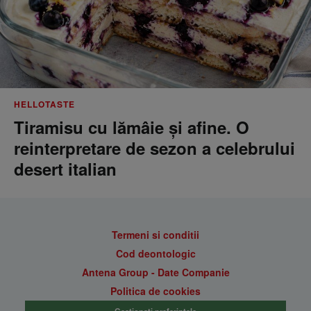
HELLOTASTE
Tiramisu cu lămâie și afine. O
reinterpretare de sezon a celebrului
desert italian
Termeni si conditii
Cod deontologic
Antena Group - Date Companie
Politica de cookies
Gestionați preferințele