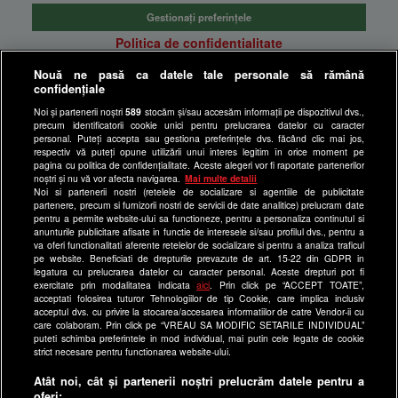
Gestionați preferințele
Politica de confidentialitate
Anunturi gratuite pe Lajumate.ro
Nouă ne pasă ca datele tale personale să rămână
confidențiale
Ultimele Stiri
Noi și partenerii noștri
589
stocăm și/sau accesăm informații pe dispozitivul dvs.,
Program Happy Channel
precum identificatorii cookie unici pentru prelucrarea datelor cu caracter
Echipa editorială
personal. Puteți accepta sau gestiona preferințele dvs. făcând clic mai jos,
respectiv vă puteți opune utilizării unui interes legitim în orice moment pe
pagina cu politica de confidențialitate. Aceste alegeri vor fi raportate partenerilor
Site-uri Antena Group
noștri și nu vă vor afecta navigarea.
Mai multe detalii
Noi si partenerii nostri (retelele de socializare si agentiile de publicitate
a1.ro
partenere, precum si furnizorii nostri de servicii de date analitice) prelucram date
pentru a permite website-ului sa functioneze, pentru a personaliza continutul si
antenastars.ro
anunturile publicitare afisate in functie de interesele si/sau profilul dvs., pentru a
as.ro
va oferi functionalitati aferente retelelor de socializare si pentru a analiza traficul
pe website. Beneficiati de drepturile prevazute de art. 15-22 din GDPR in
catine.ro
legatura cu prelucrarea datelor cu caracter personal. Aceste drepturi pot fi
exercitate prin modalitatea indicata
aici
. Prin click pe “ACCEPT TOATE”,
chefi.ro
acceptati folosirea tuturor Tehnologiilor de tip Cookie, care implica inclusiv
acceptul dvs. cu privire la stocarea/accesarea informatiilor de catre Vendor-ii cu
deparinti.ro
care colaboram. Prin click pe “VREAU SA MODIFIC SETARILE INDIVIDUAL”
puteti schimba preferintele in mod individual, mai putin cele legate de cookie
medicool.ro
strict necesare pentru functionarea website-ului.
observatornews.ro
Atât noi, cât și partenerii noștri prelucrăm datele pentru a
spynews.ro
oferi: