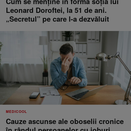
Cum se menţine în formă soţia lui
Leonard Doroftei, la 51 de ani.
„Secretul” pe care l-a dezvăluit
MEDICOOL
Cauze ascunse ale oboselii cronice
în rândul persoanelor cu joburi