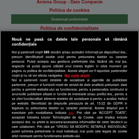
Antena Group - Date Companie
Politica de cookies
Gestionați preferințele
Politica de confidentialitate
Anunturi gratuite pe Lajumate.ro
Nouă ne pasă ca datele tale personale să rămână
confidențiale
Ultimele Stiri
Noi și partenerii noștri
589
stocăm și/sau accesăm informații pe dispozitivul dvs.,
Program Happy Channel
precum identificatorii cookie unici pentru prelucrarea datelor cu caracter
Echipa editorială
personal. Puteți accepta sau gestiona preferințele dvs. făcând clic mai jos,
respectiv vă puteți opune utilizării unui interes legitim în orice moment pe
pagina cu politica de confidențialitate. Aceste alegeri vor fi raportate partenerilor
Site-uri Antena Group
noștri și nu vă vor afecta navigarea.
Mai multe detalii
Noi si partenerii nostri (retelele de socializare si agentiile de publicitate
a1.ro
partenere, precum si furnizorii nostri de servicii de date analitice) prelucram date
pentru a permite website-ului sa functioneze, pentru a personaliza continutul si
antenastars.ro
anunturile publicitare afisate in functie de interesele si/sau profilul dvs., pentru a
as.ro
va oferi functionalitati aferente retelelor de socializare si pentru a analiza traficul
pe website. Beneficiati de drepturile prevazute de art. 15-22 din GDPR in
catine.ro
legatura cu prelucrarea datelor cu caracter personal. Aceste drepturi pot fi
exercitate prin modalitatea indicata
aici
. Prin click pe “ACCEPT TOATE”,
chefi.ro
acceptati folosirea tuturor Tehnologiilor de tip Cookie, care implica inclusiv
acceptul dvs. cu privire la stocarea/accesarea informatiilor de catre Vendor-ii cu
deparinti.ro
care colaboram. Prin click pe “VREAU SA MODIFIC SETARILE INDIVIDUAL”
puteti schimba preferintele in mod individual, mai putin cele legate de cookie
medicool.ro
strict necesare pentru functionarea website-ului.