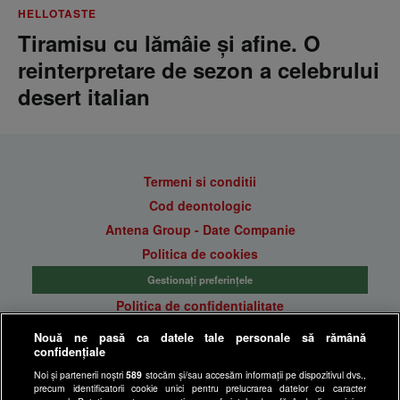
HELLOTASTE
Tiramisu cu lămâie și afine. O
reinterpretare de sezon a celebrului
desert italian
Termeni si conditii
Cod deontologic
Antena Group - Date Companie
Politica de cookies
Gestionați preferințele
Politica de confidentialitate
Anunturi gratuite pe Lajumate.ro
Nouă ne pasă ca datele tale personale să rămână
confidențiale
Ultimele Stiri
Noi și partenerii noștri
589
stocăm și/sau accesăm informații pe dispozitivul dvs.,
Program Happy Channel
precum identificatorii cookie unici pentru prelucrarea datelor cu caracter