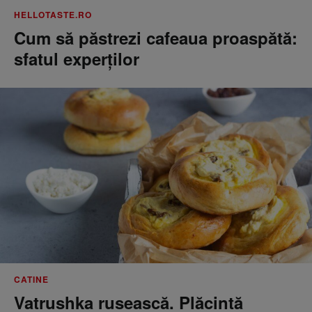
HELLOTASTE.RO
Cum să păstrezi cafeaua proaspătă:
sfatul experților
CATINE
Vatrushka rusească. Plăcintă