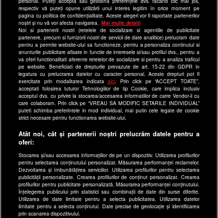
Echipa editorială
personal. Puteți accepta sau gestiona preferințele dvs. făcând clic mai jos,
respectiv vă puteți opune utilizării unui interes legitim în orice moment pe
pagina cu politica de confidențialitate. Aceste alegeri vor fi raportate partenerilor
Site-uri Antena Group
noștri și nu vă vor afecta navigarea.
Mai multe detalii
Noi si partenerii nostri (retelele de socializare si agentiile de publicitate
a1.ro
partenere, precum si furnizorii nostri de servicii de date analitice) prelucram date
pentru a permite website-ului sa functioneze, pentru a personaliza continutul si
antenastars.ro
anunturile publicitare afisate in functie de interesele si/sau profilul dvs., pentru a
as.ro
va oferi functionalitati aferente retelelor de socializare si pentru a analiza traficul
pe website. Beneficiati de drepturile prevazute de art. 15-22 din GDPR in
catine.ro
legatura cu prelucrarea datelor cu caracter personal. Aceste drepturi pot fi
exercitate prin modalitatea indicata
aici
. Prin click pe “ACCEPT TOATE”,
chefi.ro
acceptati folosirea tuturor Tehnologiilor de tip Cookie, care implica inclusiv
acceptul dvs. cu privire la stocarea/accesarea informatiilor de catre Vendor-ii cu
deparinti.ro
care colaboram. Prin click pe “VREAU SA MODIFIC SETARILE INDIVIDUAL”
puteti schimba preferintele in mod individual, mai putin cele legate de cookie
medicool.ro
strict necesare pentru functionarea website-ului.
observatornews.ro
Atât noi, cât și partenerii noștri prelucrăm datele pentru a
spynews.ro
oferi:
useit.ro
Stocarea și/sau accesarea informațiilor de pe un dispozitiv. Utilizarea profilurilor
pentru selectarea conținutului personalizat. Măsurarea performanței reclamelor.
retetefeldefel.ro
Dezvoltarea și îmbunătățirea serviciilor. Utilizarea profilurilor pentru selectarea
zutv.ro
publicității personalizate. Crearea profilurilor de conținut personalizat. Crearea
profilurilor pentru publicitate personalizată. Măsurarea performanței conținutului.
Trends AntenaPLAY
Înțelegerea publicului prin statistici sau combinații de date din surse diferite.
Utilizarea de date limitate pentru a selecta publicitatea. Utilizarea datelor
AntenaPLAY
limitate pentru a selecta conținutul. Date precise de geolocație și identificarea
prin scanarea dispozitivului.