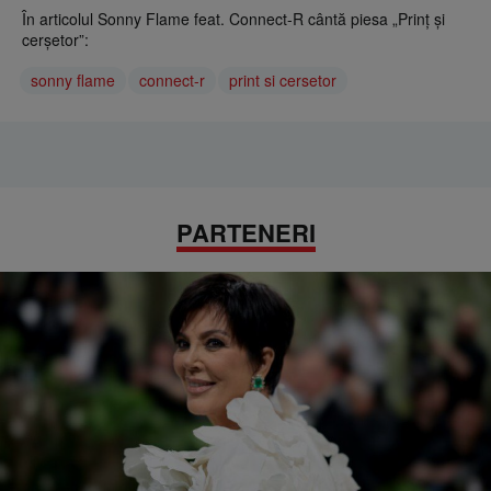
În articolul Sonny Flame feat. Connect-R cântă piesa „Prinț și
cerșetor”:
sonny flame
connect-r
print si cersetor
PARTENERI