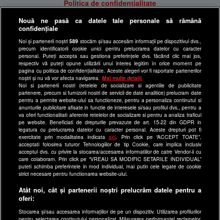
Politica de confidentialitate
Anunturi gratuite pe Lajumate.ro
Nouă ne pasă ca datele tale personale să rămână
confidențiale
Ultimele Stiri
Noi și partenerii noștri
589
stocăm și/sau accesăm informații pe dispozitivul dvs.,
Program Happy Channel
precum identificatorii cookie unici pentru prelucrarea datelor cu caracter
Echipa editorială
personal. Puteți accepta sau gestiona preferințele dvs. făcând clic mai jos,
respectiv vă puteți opune utilizării unui interes legitim în orice moment pe
pagina cu politica de confidențialitate. Aceste alegeri vor fi raportate partenerilor
Site-uri Antena Group
noștri și nu vă vor afecta navigarea.
Mai multe detalii
Noi si partenerii nostri (retelele de socializare si agentiile de publicitate
a1.ro
partenere, precum si furnizorii nostri de servicii de date analitice) prelucram date
pentru a permite website-ului sa functioneze, pentru a personaliza continutul si
antenastars.ro
anunturile publicitare afisate in functie de interesele si/sau profilul dvs., pentru a
as.ro
va oferi functionalitati aferente retelelor de socializare si pentru a analiza traficul
pe website. Beneficiati de drepturile prevazute de art. 15-22 din GDPR in
catine.ro
legatura cu prelucrarea datelor cu caracter personal. Aceste drepturi pot fi
exercitate prin modalitatea indicata
aici
. Prin click pe “ACCEPT TOATE”,
chefi.ro
acceptati folosirea tuturor Tehnologiilor de tip Cookie, care implica inclusiv
acceptul dvs. cu privire la stocarea/accesarea informatiilor de catre Vendor-ii cu
deparinti.ro
care colaboram. Prin click pe “VREAU SA MODIFIC SETARILE INDIVIDUAL”
puteti schimba preferintele in mod individual, mai putin cele legate de cookie
medicool.ro
strict necesare pentru functionarea website-ului.
observatornews.ro
Atât noi, cât și partenerii noștri prelucrăm datele pentru a
spynews.ro
oferi:
useit.ro
Stocarea și/sau accesarea informațiilor de pe un dispozitiv. Utilizarea profilurilor
pentru selectarea conținutului personalizat. Măsurarea performanței reclamelor.