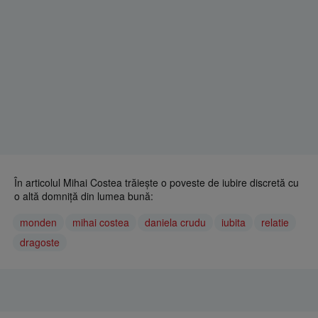
În articolul Mihai Costea trăieşte o poveste de iubire discretă cu
o altă domniţă din lumea bună:
monden
mihai costea
daniela crudu
iubita
relatie
dragoste