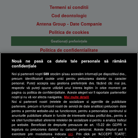
Termeni si conditii
Cod deontologic
Antena Group - Date Companie
Politica de cookies
Gestionați preferințele
Politica de confidentialitate
Anunturi gratuite pe Lajumate.ro
Nouă ne pasă ca datele tale personale să rămână
confidențiale
Ultimele Stiri
Noi și partenerii noștri
589
stocăm și/sau accesăm informații pe dispozitivul dvs.,
Program Happy Channel
precum identificatorii cookie unici pentru prelucrarea datelor cu caracter
Echipa editorială
personal. Puteți accepta sau gestiona preferințele dvs. făcând clic mai jos,
respectiv vă puteți opune utilizării unui interes legitim în orice moment pe
pagina cu politica de confidențialitate. Aceste alegeri vor fi raportate partenerilor
Site-uri Antena Group
noștri și nu vă vor afecta navigarea.
Mai multe detalii
Noi si partenerii nostri (retelele de socializare si agentiile de publicitate
a1.ro
partenere, precum si furnizorii nostri de servicii de date analitice) prelucram date
pentru a permite website-ului sa functioneze, pentru a personaliza continutul si
antenastars.ro
anunturile publicitare afisate in functie de interesele si/sau profilul dvs., pentru a
as.ro
va oferi functionalitati aferente retelelor de socializare si pentru a analiza traficul
pe website. Beneficiati de drepturile prevazute de art. 15-22 din GDPR in
catine.ro
legatura cu prelucrarea datelor cu caracter personal. Aceste drepturi pot fi
exercitate prin modalitatea indicata
aici
. Prin click pe “ACCEPT TOATE”,
chefi.ro