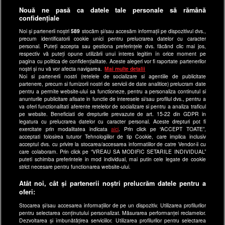
Anunturi gratuite pe Lajumate.ro
Nouă ne pasă ca datele tale personale să rămână
confidențiale
Ultimele Stiri
Noi și partenerii noștri
589
stocăm și/sau accesăm informații pe dispozitivul dvs.,
Program Happy Channel
precum identificatorii cookie unici pentru prelucrarea datelor cu caracter
Echipa editorială
personal. Puteți accepta sau gestiona preferințele dvs. făcând clic mai jos,
respectiv vă puteți opune utilizării unui interes legitim în orice moment pe
pagina cu politica de confidențialitate. Aceste alegeri vor fi raportate partenerilor
Site-uri Antena Group
noștri și nu vă vor afecta navigarea.
Mai multe detalii
Noi si partenerii nostri (retelele de socializare si agentiile de publicitate
a1.ro
partenere, precum si furnizorii nostri de servicii de date analitice) prelucram date
pentru a permite website-ului sa functioneze, pentru a personaliza continutul si
antenastars.ro
anunturile publicitare afisate in functie de interesele si/sau profilul dvs., pentru a
as.ro
va oferi functionalitati aferente retelelor de socializare si pentru a analiza traficul
pe website. Beneficiati de drepturile prevazute de art. 15-22 din GDPR in
catine.ro
legatura cu prelucrarea datelor cu caracter personal. Aceste drepturi pot fi
exercitate prin modalitatea indicata
aici
. Prin click pe “ACCEPT TOATE”,
chefi.ro
acceptati folosirea tuturor Tehnologiilor de tip Cookie, care implica inclusiv
acceptul dvs. cu privire la stocarea/accesarea informatiilor de catre Vendor-ii cu
deparinti.ro
care colaboram. Prin click pe “VREAU SA MODIFIC SETARILE INDIVIDUAL”
puteti schimba preferintele in mod individual, mai putin cele legate de cookie
medicool.ro
strict necesare pentru functionarea website-ului.
observatornews.ro
Atât noi, cât și partenerii noștri prelucrăm datele pentru a
spynews.ro
oferi:
useit.ro
Stocarea și/sau accesarea informațiilor de pe un dispozitiv. Utilizarea profilurilor
pentru selectarea conținutului personalizat. Măsurarea performanței reclamelor.
retetefeldefel.ro
Dezvoltarea și îmbunătățirea serviciilor. Utilizarea profilurilor pentru selectarea