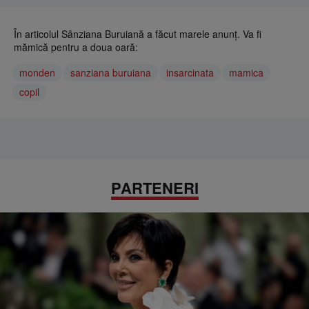
În articolul Sânziana Buruiană a făcut marele anunţ. Va fi
mămică pentru a doua oară:
monden
sanziana buruiana
insarcinata
mamica
copil
PARTENERI