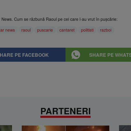
tar News. Cum se răzbună Raoul pe cei care l-au vrut în pușcărie:
tar news
raoul
puscarie
cantaret
politisti
razboi
HARE PE FACEBOOK
SHARE PE WHAT
PARTENERI