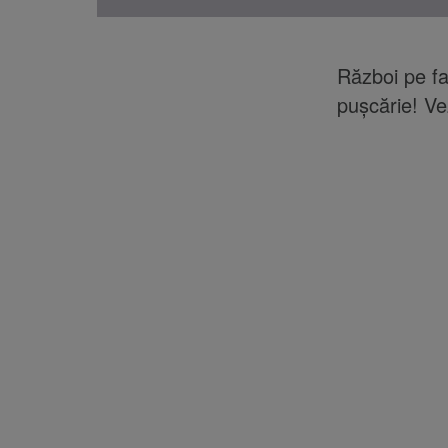
Război pe faţ
puşcărie! Ve