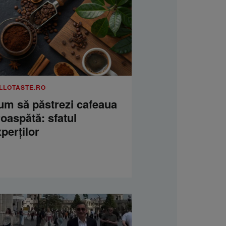
LLOTASTE.RO
um să păstrezi cafeaua
oaspătă: sfatul
perților