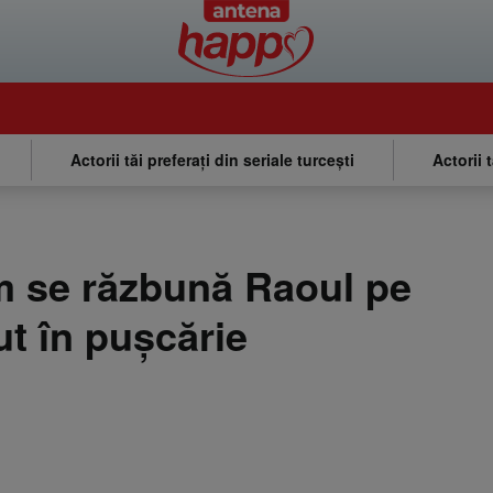
Actorii tăi preferați din seriale turcești
Actorii 
m se răzbună Raoul pe
ut în pușcărie