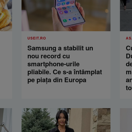
USEIT.RO
AS
Samsung a stabilit un
Cu
nou record cu
D
smartphone-urile
de
pliabile. Ce s-a întâmplat
mi
pe piața din Europa
an
to