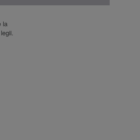
 la
egii.