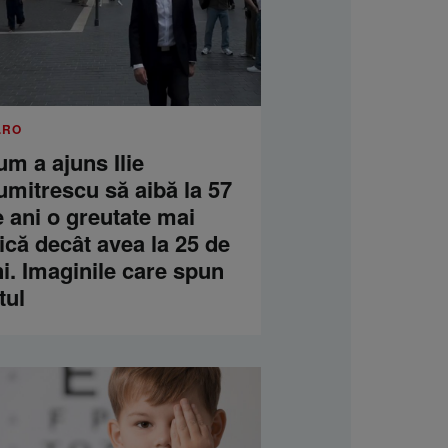
.RO
m a ajuns Ilie
umitrescu să aibă la 57
 ani o greutate mai
că decât avea la 25 de
i. Imaginile care spun
tul