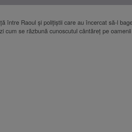
ă între Raoul şi poliţiştii care au încercat să-l bage
zi cum se răzbună cunoscutul cântăreţ pe oamenii l