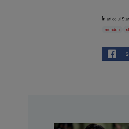
În articolul S
monden
s
S