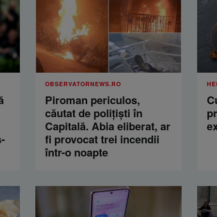
OBSERVATORNEWS.RO
HE
ă
Piroman periculos,
C
căutat de poliţişti în
pr
Capitală. Abia eliberat, ar
ex
-
fi provocat trei incendii
într-o noapte