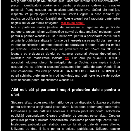
Noi și partenerii noștri
589
stocăm și/sau accesăm informații pe dispozitivul dvs.,
Program Happy Channel
precum identificatorii cookie unici pentru prelucrarea datelor cu caracter
Echipa editorială
personal. Puteți accepta sau gestiona preferințele dvs. făcând clic mai jos,
respectiv vă puteți opune utilizării unui interes legitim în orice moment pe
pagina cu politica de confidențialitate. Aceste alegeri vor fi raportate partenerilor
Site-uri Antena Group
noștri și nu vă vor afecta navigarea.
Mai multe detalii
Noi si partenerii nostri (retelele de socializare si agentiile de publicitate
a1.ro
partenere, precum si furnizorii nostri de servicii de date analitice) prelucram date
pentru a permite website-ului sa functioneze, pentru a personaliza continutul si
antenastars.ro
anunturile publicitare afisate in functie de interesele si/sau profilul dvs., pentru a
as.ro
va oferi functionalitati aferente retelelor de socializare si pentru a analiza traficul
pe website. Beneficiati de drepturile prevazute de art. 15-22 din GDPR in
catine.ro
legatura cu prelucrarea datelor cu caracter personal. Aceste drepturi pot fi
exercitate prin modalitatea indicata
aici
. Prin click pe “ACCEPT TOATE”,
chefi.ro
acceptati folosirea tuturor Tehnologiilor de tip Cookie, care implica inclusiv
acceptul dvs. cu privire la stocarea/accesarea informatiilor de catre Vendor-ii cu
deparinti.ro
care colaboram. Prin click pe “VREAU SA MODIFIC SETARILE INDIVIDUAL”
puteti schimba preferintele in mod individual, mai putin cele legate de cookie
medicool.ro
strict necesare pentru functionarea website-ului.
observatornews.ro
Atât noi, cât și partenerii noștri prelucrăm datele pentru a
spynews.ro
oferi:
useit.ro
Stocarea și/sau accesarea informațiilor de pe un dispozitiv. Utilizarea profilurilor
pentru selectarea conținutului personalizat. Măsurarea performanței reclamelor.
retetefeldefel.ro
Dezvoltarea și îmbunătățirea serviciilor. Utilizarea profilurilor pentru selectarea
zutv.ro
publicității personalizate. Crearea profilurilor de conținut personalizat. Crearea
profilurilor pentru publicitate personalizată. Măsurarea performanței conținutului.
Trends AntenaPLAY
Înțelegerea publicului prin statistici sau combinații de date din surse diferite.
Utilizarea de date limitate pentru a selecta publicitatea. Utilizarea datelor