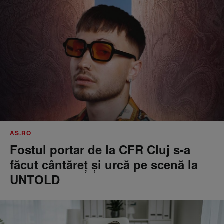
AS.RO
Fostul portar de la CFR Cluj s-a
făcut cântăreţ şi urcă pe scenă la
UNTOLD