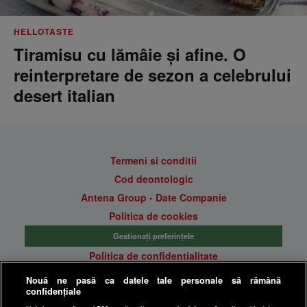
HELLOTASTE
Tiramisu cu lămâie și afine. O
reinterpretare de sezon a celebrului
desert italian
Termeni si conditii
Cod deontologic
Antena Group - Date Companie
Politica de cookies
Gestionați preferințele
Politica de confidentialitate
Anunturi gratuite pe Lajumate.ro
Nouă ne pasă ca datele tale personale să rămână
confidențiale
Ultimele Stiri