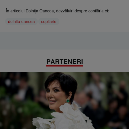
În articolul Doinița Oancea, dezvăluiri despre copilăria ei:
doinita oancea
copilarie
PARTENERI