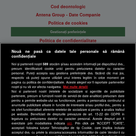
Cod deontologic
Antena Group - Date Companie
Politica de cookies
Gestionați preferințele
Politica de confidentialitate
Anunturi gratuite pe Lajumate.ro
Nouă ne pasă ca datele tale personale să rămână
confidențiale
Ultimele Stiri
Noi și partenerii noștri
589
stocăm și/sau accesăm informații pe dispozitivul dvs.,
Program Happy Channel
precum identificatorii cookie unici pentru prelucrarea datelor cu caracter
Echipa editorială
personal. Puteți accepta sau gestiona preferințele dvs. făcând clic mai jos,
respectiv vă puteți opune utilizării unui interes legitim în orice moment pe
pagina cu politica de confidențialitate. Aceste alegeri vor fi raportate partenerilor
Site-uri Antena Group
noștri și nu vă vor afecta navigarea.
Mai multe detalii
Noi si partenerii nostri (retelele de socializare si agentiile de publicitate
a1.ro
partenere, precum si furnizorii nostri de servicii de date analitice) prelucram date
pentru a permite website-ului sa functioneze, pentru a personaliza continutul si
antenastars.ro
anunturile publicitare afisate in functie de interesele si/sau profilul dvs., pentru a
as.ro
va oferi functionalitati aferente retelelor de socializare si pentru a analiza traficul
pe website. Beneficiati de drepturile prevazute de art. 15-22 din GDPR in
catine.ro
legatura cu prelucrarea datelor cu caracter personal. Aceste drepturi pot fi
exercitate prin modalitatea indicata
aici
. Prin click pe “ACCEPT TOATE”,
chefi.ro
acceptati folosirea tuturor Tehnologiilor de tip Cookie, care implica inclusiv
acceptul dvs. cu privire la stocarea/accesarea informatiilor de catre Vendor-ii cu
deparinti.ro