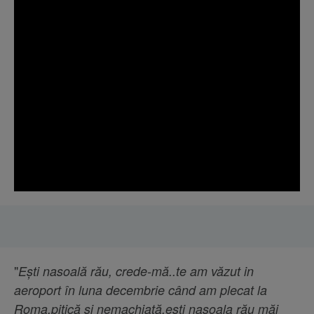
"
Ești nasoală rău, crede-mă..te am văzut in
aeroport în luna decembrie când am plecat la
Roma,pitică și nemachiată,ești nasoala rău măi