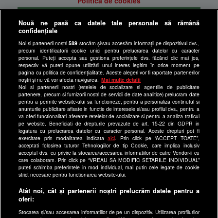
Politica de cookies
Gestionați preferințele
Nouă ne pasă ca datele tale personale să rămână
Politica de confidentialitate
confidențiale
Anunturi gratuite pe Lajumate.ro
Noi și partenerii noștri
589
stocăm și/sau accesăm informații pe dispozitivul dvs.,
precum identificatorii cookie unici pentru prelucrarea datelor cu caracter
Ultimele Stiri
personal. Puteți accepta sau gestiona preferințele dvs. făcând clic mai jos,
respectiv vă puteți opune utilizării unui interes legitim în orice moment pe
Program Happy Channel
pagina cu politica de confidențialitate. Aceste alegeri vor fi raportate partenerilor
noștri și nu vă vor afecta navigarea.
Mai multe detalii
Echipa editorială
Noi si partenerii nostri (retelele de socializare si agentiile de publicitate
partenere, precum si furnizorii nostri de servicii de date analitice) prelucram date
Site-uri Antena Group
pentru a permite website-ului sa functioneze, pentru a personaliza continutul si
anunturile publicitare afisate in functie de interesele si/sau profilul dvs., pentru a
a1.ro
va oferi functionalitati aferente retelelor de socializare si pentru a analiza traficul
pe website. Beneficiati de drepturile prevazute de art. 15-22 din GDPR in
antenastars.ro
legatura cu prelucrarea datelor cu caracter personal. Aceste drepturi pot fi
exercitate prin modalitatea indicata
aici
. Prin click pe “ACCEPT TOATE”,
as.ro
acceptati folosirea tuturor Tehnologiilor de tip Cookie, care implica inclusiv
catine.ro
acceptul dvs. cu privire la stocarea/accesarea informatiilor de catre Vendor-ii cu
care colaboram. Prin click pe “VREAU SA MODIFIC SETARILE INDIVIDUAL”
chefi.ro
puteti schimba preferintele in mod individual, mai putin cele legate de cookie
strict necesare pentru functionarea website-ului.
deparinti.ro
Atât noi, cât și partenerii noștri prelucrăm datele pentru a
medicool.ro
oferi:
observatornews.ro
Stocarea și/sau accesarea informațiilor de pe un dispozitiv. Utilizarea profilurilor