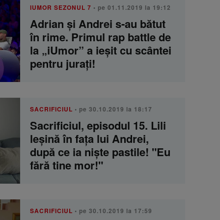
IUMOR SEZONUL 7
• pe 01.11.2019 la 19:12
Adrian și Andrei s-au bătut
în rime. Primul rap battle de
la „iUmor” a ieșit cu scântei
pentru jurați!
SACRIFICIUL
• pe 30.10.2019 la 18:17
Sacrificiul, episodul 15. Lili
leşină în faţa lui Andrei,
după ce ia nişte pastile! "Eu
fără tine mor!"
SACRIFICIUL
• pe 30.10.2019 la 17:59