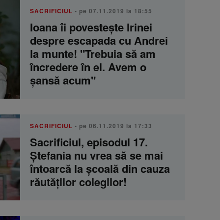
SACRIFICIUL
• pe 07.11.2019 la 18:55
Ioana îi povesteşte Irinei
despre escapada cu Andrei
la munte! "Trebuia să am
încredere în el. Avem o
şansă acum"
SACRIFICIUL
• pe 06.11.2019 la 17:33
Sacrificiul, episodul 17.
Ştefania nu vrea să se mai
întoarcă la şcoală din cauza
răutăţilor colegilor!