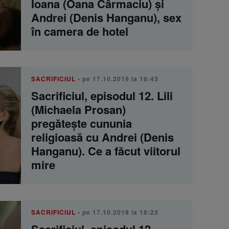
Ioana (Oana Cârmaciu) și
Andrei (Denis Hanganu), sex
în camera de hotel
SACRIFICIUL
• pe 17.10.2019 la 18:43
Sacrificiul, episodul 12. Lili
(Michaela Prosan)
pregătește cununia
religioasă cu Andrei (Denis
Hanganu). Ce a făcut viitorul
mire
SACRIFICIUL
• pe 17.10.2019 la 18:23