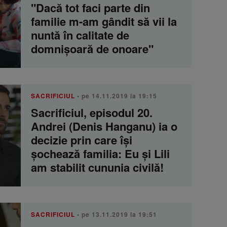
"Dacă tot faci parte din
familie m-am gândit să vii la
nuntă în calitate de
domnişoară de onoare"
SACRIFICIUL
• pe 14.11.2019 la 19:15
Sacrificiul, episodul 20.
Andrei (Denis Hanganu) ia o
decizie prin care își
șochează familia: Eu și Lili
am stabilit cununia civilă!
SACRIFICIUL
• pe 13.11.2019 la 19:51