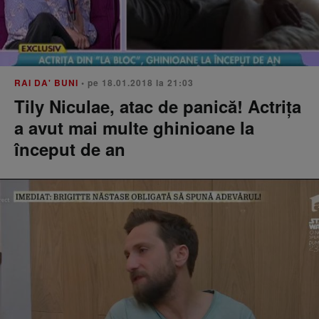
RAI DA' BUNI
• pe 18.01.2018 la 21:03
Tily Niculae, atac de panică! Actrița
a avut mai multe ghinioane la
început de an