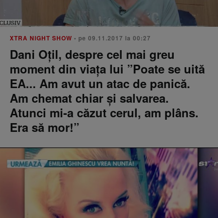
XTRA NIGHT SHOW
• pe 09.11.2017 la 00:27
Dani Oțil, despre cel mai greu
moment din viața lui ”Poate se uită
EA... Am avut un atac de panică.
Am chemat chiar și salvarea.
Atunci mi-a căzut cerul, am plâns.
Era să mor!”