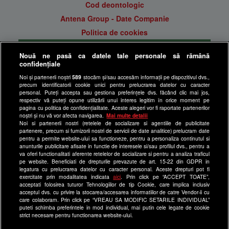
Cod deontologic
Antena Group - Date Companie
Politica de cookies
Gestionați preferințele
Nouă ne pasă ca datele tale personale să rămână
Politica de confidentialitate
confidențiale
Anunturi gratuite pe Lajumate.ro
Noi și partenerii noștri
589
stocăm și/sau accesăm informații pe dispozitivul dvs.,
precum identificatorii cookie unici pentru prelucrarea datelor cu caracter
Ultimele Stiri
personal. Puteți accepta sau gestiona preferințele dvs. făcând clic mai jos,
respectiv vă puteți opune utilizării unui interes legitim în orice moment pe
Program Happy Channel
pagina cu politica de confidențialitate. Aceste alegeri vor fi raportate partenerilor
noștri și nu vă vor afecta navigarea.
Mai multe detalii
Echipa editorială
Noi si partenerii nostri (retelele de socializare si agentiile de publicitate
partenere, precum si furnizorii nostri de servicii de date analitice) prelucram date
Site-uri Antena Group
pentru a permite website-ului sa functioneze, pentru a personaliza continutul si
anunturile publicitare afisate in functie de interesele si/sau profilul dvs., pentru a
a1.ro
va oferi functionalitati aferente retelelor de socializare si pentru a analiza traficul
pe website. Beneficiati de drepturile prevazute de art. 15-22 din GDPR in
antenastars.ro
legatura cu prelucrarea datelor cu caracter personal. Aceste drepturi pot fi
exercitate prin modalitatea indicata
aici
. Prin click pe “ACCEPT TOATE”,
as.ro
acceptati folosirea tuturor Tehnologiilor de tip Cookie, care implica inclusiv
catine.ro
acceptul dvs. cu privire la stocarea/accesarea informatiilor de catre Vendor-ii cu
care colaboram. Prin click pe “VREAU SA MODIFIC SETARILE INDIVIDUAL”
chefi.ro
puteti schimba preferintele in mod individual, mai putin cele legate de cookie
strict necesare pentru functionarea website-ului.
deparinti.ro