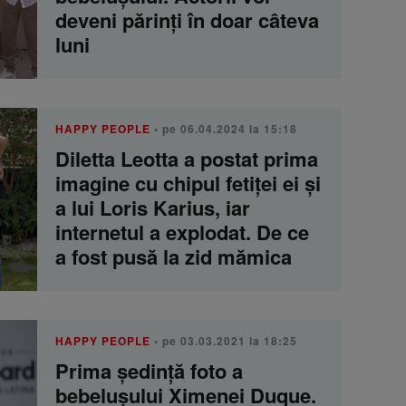
deveni părinți în doar câteva
luni
HAPPY PEOPLE
• pe 06.04.2024 la 15:18
Diletta Leotta a postat prima
imagine cu chipul fetiței ei și
a lui Loris Karius, iar
internetul a explodat. De ce
a fost pusă la zid mămica
HAPPY PEOPLE
• pe 03.03.2021 la 18:25
Prima ședință foto a
bebelușului Ximenei Duque.