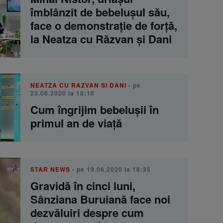
îmblânzit de bebelușul său,
face o demonstrație de forță,
la Neatza cu Răzvan și Dani
NEATZA CU RAZVAN SI DANI
• pe
23.06.2020 la 10:10
Cum îngrijim bebelușii în
primul an de viață
STAR NEWS
• pe 19.06.2020 la 18:35
Gravidă în cinci luni,
Sânziana Buruiană face noi
dezvăluiri despre cum