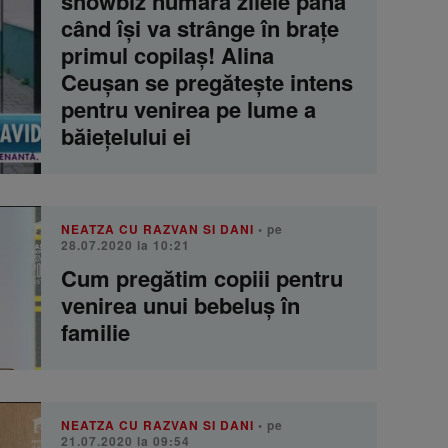
showbiz numără zilele până
când îşi va strânge în braţe
primul copilaş! Alina
Ceuşan se pregăteşte intens
pentru venirea pe lume a
băieţelului ei
NEATZA CU RAZVAN SI DANI
• pe
28.07.2020 la 10:21
Cum pregătim copiii pentru
venirea unui bebeluș în
familie
NEATZA CU RAZVAN SI DANI
• pe
21.07.2020 la 09:54